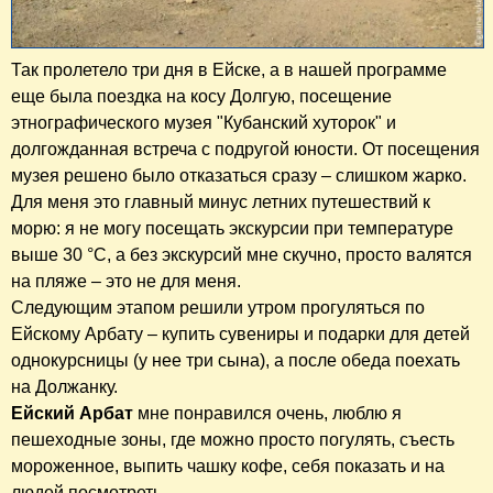
Так пролетело три дня в Ейске, а в нашей программе
еще была поездка на косу Долгую, посещение
этнографического музея "Кубанский хуторок" и
долгожданная встреча с подругой юности. От посещения
музея решено было отказаться сразу – слишком жарко.
Для меня это главный минус летних путешествий к
морю: я не могу посещать экскурсии при температуре
выше 30 °C, а без экскурсий мне скучно, просто валятся
на пляже – это не для меня.
Следующим этапом решили утром прогуляться по
Ейскому Арбату – купить сувениры и подарки для детей
однокурсницы (у нее три сына), а после обеда поехать
на Должанку.
Ейский Арбат
мне понравился очень, люблю я
пешеходные зоны, где можно просто погулять, съесть
мороженное, выпить чашку кофе, себя показать и на
людей посмотреть.