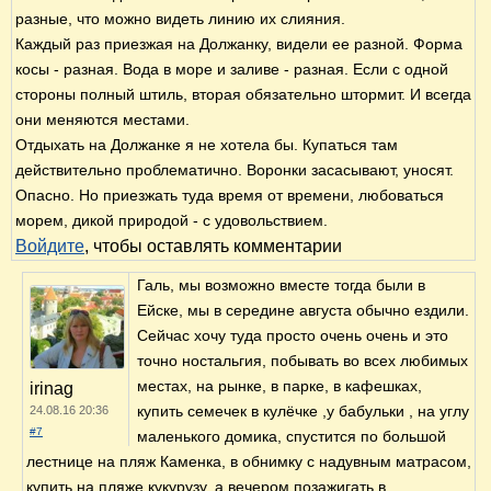
разные, что можно видеть линию их слияния.
Каждый раз приезжая на Должанку, видели ее разной. Форма
косы - разная. Вода в море и заливе - разная. Если с одной
стороны полный штиль, вторая обязательно штормит. И всегда
они меняются местами.
Отдыхать на Должанке я не хотела бы. Купаться там
действительно проблематично. Воронки засасывают, уносят.
Опасно. Но приезжать туда время от времени, любоваться
морем, дикой природой - с удовольствием.
Войдите
, чтобы оставлять комментарии
Галь, мы возможно вместе тогда были в
Ейске, мы в середине августа обычно ездили.
Сейчас хочу туда просто очень очень и это
точно ностальгия, побывать во всех любимых
местах, на рынке, в парке, в кафешках,
irinag
купить семечек в кулёчке ,у бабульки , на углу
24.08.16 20:36
#7
маленького домика, спустится по большой
лестнице на пляж Каменка, в обнимку с надувным матрасом,
купить на пляже кукурузу, а вечером позажигать в