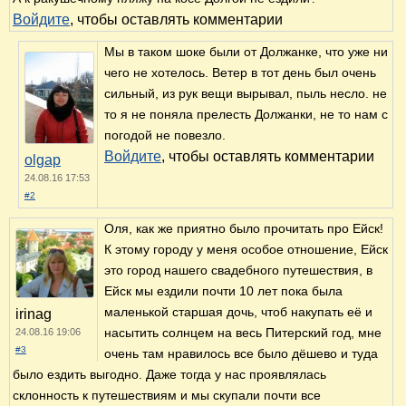
Войдите
, чтобы оставлять комментарии
Мы в таком шоке были от Должанке, что уже ни
чего не хотелось. Ветер в тот день был очень
сильный, из рук вещи вырывал, пыль несло. не
то я не поняла прелесть Должанки, не то нам с
погодой не повезло.
Войдите
, чтобы оставлять комментарии
olgap
24.08.16 17:53
#2
Оля, как же приятно было прочитать про Ейск!
К этому городу у меня особое отношение, Ейск
это город нашего свадебного путешествия, в
Ейск мы ездили почти 10 лет пока была
маленькой старшая дочь, чтоб накупать её и
irinag
насытить солнцем на весь Питерский год, мне
24.08.16 19:06
#3
очень там нравилось все было дёшево и туда
было ездить выгодно. Даже тогда у нас проявлялась
склонность к путешествиям и мы скупали почти все