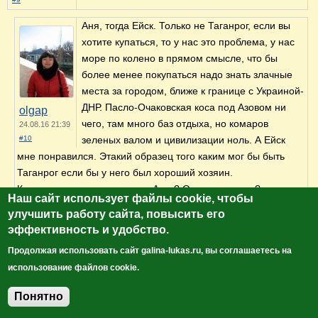
Аня, тогда Ейск. Только не Таганрог, если вы
хотите купаться, то у нас это проблема, у нас
море по колено в прямом смысле, что бы
более менее покупаться надо знать злачные
места за городом, ближе к границе с Украиной-
ДНР. Пасло-Очаковская коса под Азовом ни
olgap
чего, там много баз отдыха, но комаров
24.08.16 21:39
#10
зеленых валом и цивилизации ноль. А Ейск
мне понравился. Этакий образец того каким мог бы быть
Таганрог если бы у него был хороший хозяин.
Кстати, вы когда планируете Азов? Он у вас в силе?
Наш сайт использует файлы cookie, чтобы
Войдите
, чтобы оставлять комментарии
улучшить работу сайта, повысить его
эффективность и удобство.
Оль, у Вити проблемы с отпуском, так что
загадывать не буду, лучше в личку напишу,
Продолжая использовать сайт galina-lukas.ru, вы соглашаетесь на
когда поедем. А так, да, Азов будет в силе
использование файлов cookie.
Войдите
, чтобы оставлять
Понятно
комментарии
Добавить комментарий
annas