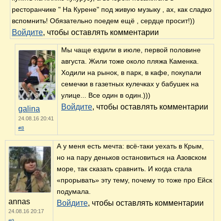
ресторанчике " На Курене" под живую музыку , ах, как сладко
вспомнить! Обязательно поедем ещё , сердце просит!))
Войдите
, чтобы оставлять комментарии
Мы чаще ездили в июле, первой половине
августа. Жили тоже около пляжа Каменка.
Ходили на рынок, в парк, в кафе, покупали
семечки в газетных кулечках у бабушек на
улице... Все один в один.)))
Войдите
, чтобы оставлять комментарии
galina
24.08.16 20:41
#8
А у меня есть мечта: всё-таки уехать в Крым,
но на пару деньков остановиться на Азовском
море, так сказать сравнить. И когда стала
«прорывать» эту тему, почему то тоже про Ейск
подумала.
annas
Войдите
, чтобы оставлять комментарии
24.08.16 20:17
#9