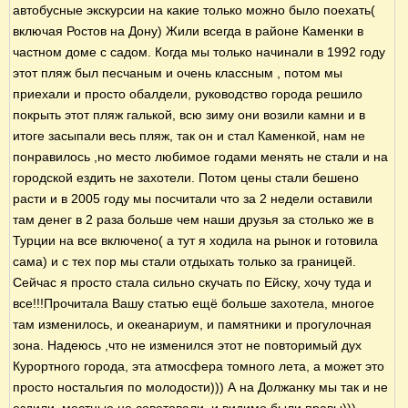
автобусные экскурсии на какие только можно было поехать(
включая Ростов на Дону) Жили всегда в районе Каменки в
частном доме с садом. Когда мы только начинали в 1992 году
этот пляж был песчаным и очень классным , потом мы
приехали и просто обалдели, руководство города решило
покрыть этот пляж галькой, всю зиму они возили камни и в
итоге засыпали весь пляж, так он и стал Каменкой, нам не
понравилось ,но место любимое годами менять не стали и на
городской ездить не захотели. Потом цены стали бешено
расти и в 2005 году мы посчитали что за 2 недели оставили
там денег в 2 раза больше чем наши друзья за столько же в
Турции на все включено( а тут я ходила на рынок и готовила
сама) и с тех пор мы стали отдыхать только за границей.
Сейчас я просто стала сильно скучать по Ейску, хочу туда и
все!!!Прочитала Вашу статью ещё больше захотела, многое
там изменилось, и океанариум, и памятники и прогулочная
зона. Надеюсь ,что не изменился этот не повторимый дух
Курортного города, эта атмосфера томного лета, а может это
просто ностальгия по молодости))) А на Должанку мы так и не