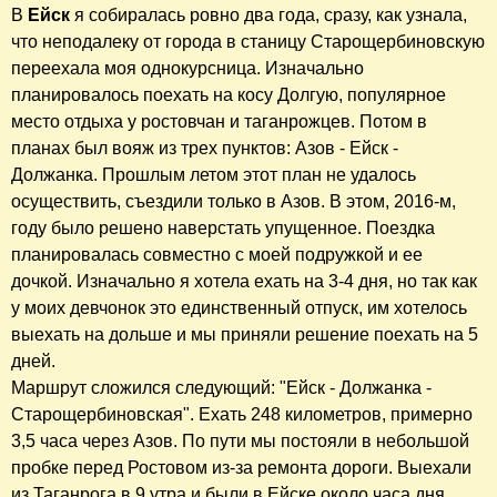
В
Ейск
я собиралась ровно два года, сразу, как узнала,
что неподалеку от города в станицу Старощербиновскую
переехала моя однокурсница. Изначально
планировалось поехать на косу Долгую, популярное
место отдыха у ростовчан и таганрожцев. Потом в
планах был вояж из трех пунктов: Азов - Ейск -
Должанка. Прошлым летом этот план не удалось
осуществить, съездили только в Азов. В этом, 2016-м,
году было решено наверстать упущенное. Поездка
планировалась совместно с моей подружкой и ее
дочкой. Изначально я хотела ехать на 3-4 дня, но так как
у моих девчонок это единственный отпуск, им хотелось
выехать на дольше и мы приняли решение поехать на 5
дней.
Маршрут сложился следующий: "Ейск - Должанка -
Старощербиновская". Ехать 248 километров, примерно
3,5 часа через Азов. По пути мы постояли в небольшой
пробке перед Ростовом из-за ремонта дороги. Выехали
из Таганрога в 9 утра и были в Ейске около часа дня.