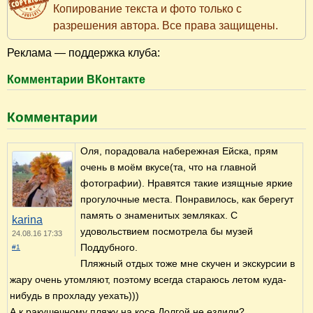
Копирование текста и фото только с
разрешения автора. Все права защищены.
Реклама — поддержка клуба:
Комментарии ВКонтакте
Комментарии
Оля, порадовала набережная Ейска, прям
очень в моём вкусе(та, что на главной
фотографии). Нравятся такие изящные яркие
прогулочные места. Понравилось, как берегут
память о знаменитых земляках. С
karina
удовольствием посмотрела бы музей
24.08.16 17:33
Поддубного.
#1
Пляжный отдых тоже мне скучен и экскурсии в
жару очень утомляют, поэтому всегда стараюсь летом куда-
нибудь в прохладу уехать)))
А к ракушечному пляжу на косе Долгой не ездили?