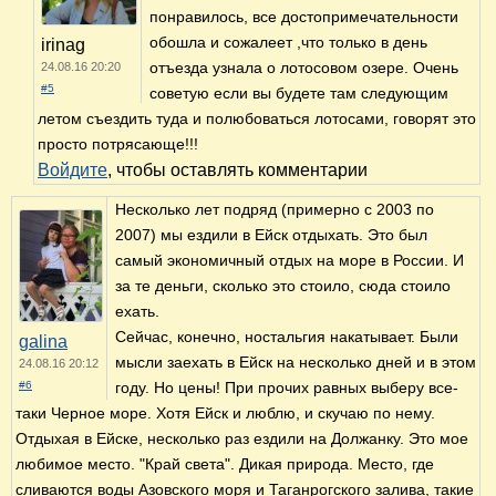
понравилось, все достопримечательности
обошла и сожалеет ,что только в день
irinag
отъезда узнала о лотосовом озере. Очень
24.08.16 20:20
#5
советую если вы будете там следующим
летом съездить туда и полюбоваться лотосами, говорят это
просто потрясающе!!!
Войдите
, чтобы оставлять комментарии
Несколько лет подряд (примерно с 2003 по
2007) мы ездили в Ейск отдыхать. Это был
самый экономичный отдых на море в России. И
за те деньги, сколько это стоило, сюда стоило
ехать.
Сейчас, конечно, ностальгия накатывает. Были
galina
мысли заехать в Ейск на несколько дней и в этом
24.08.16 20:12
#6
году. Но цены! При прочих равных выберу все-
таки Черное море. Хотя Ейск и люблю, и скучаю по нему.
Отдыхая в Ейске,
несколько раз ездили на Должанку. Это мое
любимое место. "Край света". Дикая природа. Место, где
сливаются воды Азовского моря и Таганрогского залива, такие