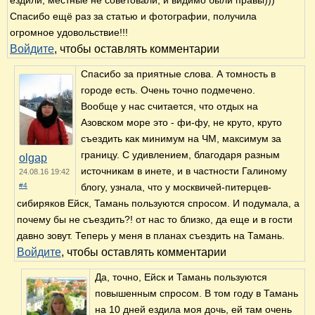
ездили, местные не советовали, и видимо были правы)))
Спасибо ещё раз за статью и фотографии, получила
огромное удовольствие!!!
Войдите
, чтобы оставлять комментарии
Спасибо за приятные слова. А томность в
городе есть. Очень точно подмечено.
Вообще у нас считается, что отдых на
Азовском море это - фи-фу, не круто, круто
съездить как минимум на ЧМ, максимум за
границу. С удивлением, благодаря разным
olgap
источникам в инете, и в частности Галиному
24.08.16 19:42
#4
блогу, узнала, что у москвичей-питерцев-
сибиряков Ейск, Тамань пользуются спросом. И подумала, а
почему бы не съездить?! от нас то близко, да еще и в гости
давно зовут. Теперь у меня в планах съездить на Тамань.
Войдите
, чтобы оставлять комментарии
Да, точно, Ейск и Тамань пользуются
повышенным спросом. В том году в Тамань
на 10 дней ездила моя дочь, ей там очень