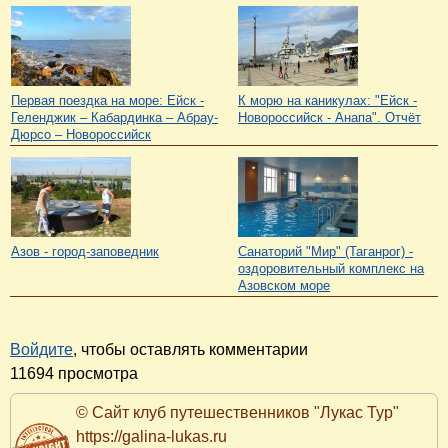
Первая поездка на море: Ейск -
К морю на каникулах: "Ейск -
Геленджик – Кабардинка – Абрау-
Новороссийск - Анапа". Отчёт
Дюрсо – Новороссийск
Азов - город-заповедник
Санаторий "Мир" (Таганрог) -
оздоровительный комплекс на
Азовском море
Войдите
, чтобы оставлять комментарии
11694 просмотра
© Сайт клуб путешественников "Лукас Тур"
https://galina-lukas.ru