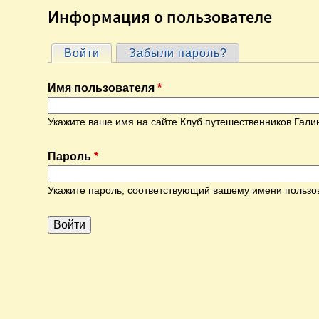
Информация о пользователе
Войти
(активная вкладка)
Забыли пароль?
Г
Имя пользователя
*
л
Укажите ваше имя на сайте Клуб путешественников Гали
а
Пароль
*
в
Укажите пароль, соответствующий вашему имени пользо
н
ы
е
в