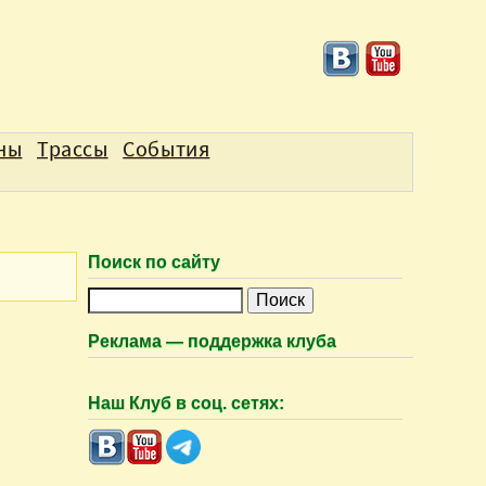
аны
Трассы
События
Поиск по сайту
П
о
Реклама — поддержка клуба
и
с
Наш Клуб в соц. сетях:
к