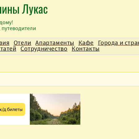
лины Лукас
дому!
, путеводители
вия
Отели
Апартаменты
Кафе
Города и стр
статей
Сотрудничество
Контакты