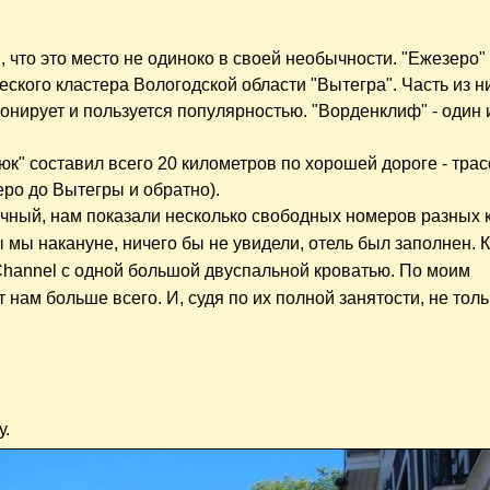
, что это место не одиноко в своей необычности. "Ежезеро" 
еского кластера Вологодской области "Вытегра". Часть из н
онирует и пользуется популярностью. "Ворденклиф" - один 
рюк" составил всего 20 километров по хорошей дороге - тра
ро до Вытегры и обратно).
чный, нам показали несколько свободных номеров разных 
ы мы накануне, ничего бы не увидели, отель был заполнен. 
 Channel с одной большой двуспальной кроватью. По моим
нам больше всего. И, судя по их полной занятости, не толь
у.