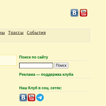
аны
Трассы
События
Поиск по сайту
П
о
Реклама — поддержка клуба
и
с
Наш Клуб в соц. сетях:
к