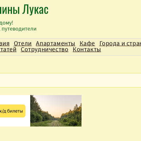
лины Лукас
дому!
, путеводители
вия
Отели
Апартаменты
Кафе
Города и стр
статей
Сотрудничество
Контакты