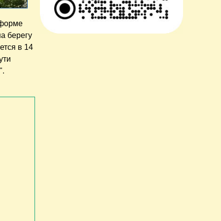
 форме
на берегу
ется в 14
ути
".