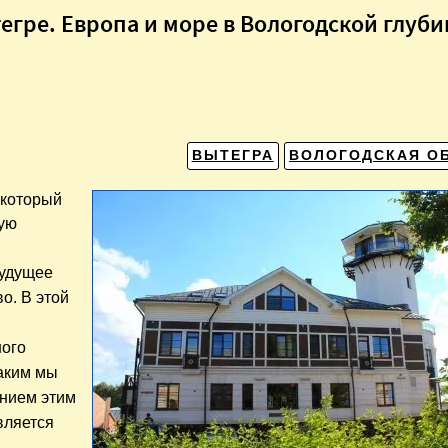
тегре. Европа и море в Вологодской глуби
ВЫТЕГРА
ВОЛОГОДСКАЯ О
 который
кую
будущее
о. В этой
ного
каким мы
анием этим
вляется