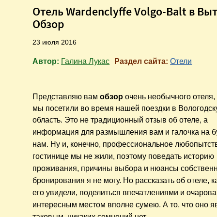
Отель Wardenclyffe Volgo-Balt в Вы
Обзор
23 июля 2016
Автор:
Галина Лукас
Раздел сайта:
Отели
Представляю вам
обзор
очень необычного отеля,
мы посетили во время нашей поездки в Вологодс
область. Это не традиционный отзыв об отеле, а
и
нформация дл
я размышления вам и
галочка на 
нам
. Ну и, конечно, профессиональное любопытств
гостинице мы не жили, поэтому поведать историю
проживания, причины выбора и нюансы собствен
бронирования я не могу. Но рассказать об отеле, 
его увидели, поделиться впечатлениями и очаров
интересным местом вполне сумею. А то, что оно я
таковым, никаких сомнений нет.