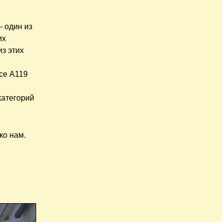
- один из
их
из этих
ссе A119
категорий
К
ко нам.