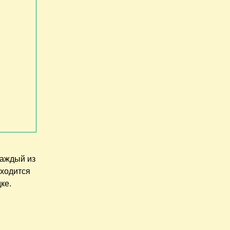
Каждый из
аходится
ке.