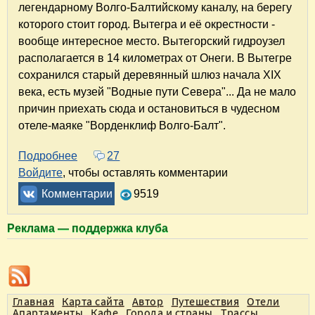
легендарному Волго-Балтийскому каналу, на берегу
которого стоит город. Вытегра и её окрестности -
вообще интересное место. Вытегорский гидроузел
располагается в 14 километрах от Онеги. В Вытегре
сохранился старый деревянный шлюз начала XIX
века, есть музей "Водные пути Севера"... Да не мало
причин приехать сюда и остановиться в чудесном
отеле-маяке "Ворденклиф Волго-Балт".
Подробнее
о Отель Wardenclyffe Volgo-Balt в Вытегре. 
27
Войдите
, чтобы оставлять комментарии
Комментарии
9519
Реклама — поддержка клуба
Главная
Карта сайта
Автор
Путешествия
Отели
Апартаменты
Кафе
Города и страны
Трассы