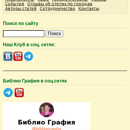
События
Отзывы об отелях по городам
Авторы статей
Сотрудничество
Контакты
Поиск по сайту
П
о
Наш Клуб в соц. сетях:
и
с
к
Библио Графия в соц.сетях