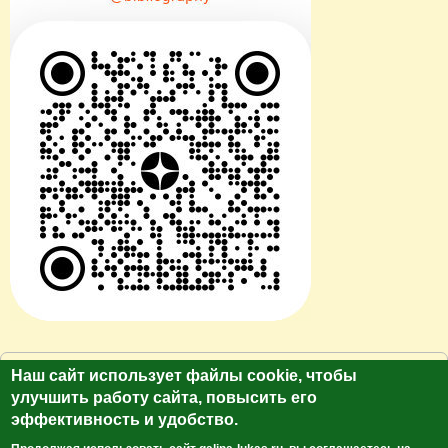
© Сайт клуб путешественников "Лукас Тур"
Наш сайт использует файлы cookie, чтобы
https://galina-lukas.ru.
улучшить работу сайта, повысить его
Копирование текста и фото только с разрешения
эффективность и удобство.
автора. Все права защищены.