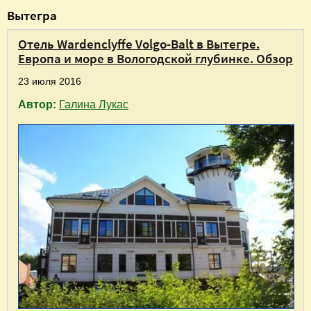
В
Вытегра
ы
Отель Wardenclyffe Volgo-Balt в Вытегре.
з
Европа и море в Вологодской глубинке. Обзор
д
23 июля 2016
е
Автор:
Галина Лукас
с
ь