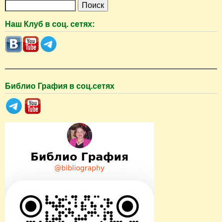
П
о
Наш Клуб в соц. сетях:
и
с
к
Библио Графия в соц.сетях