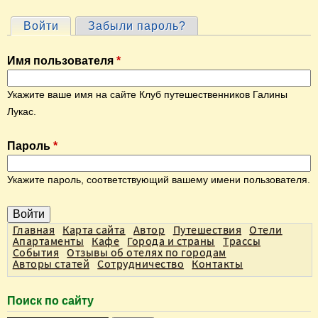
Войти
(активная вкладка)
Забыли пароль?
Г
л
Имя пользователя
*
а
в
Укажите ваше имя на сайте Клуб путешественников Галины
н
Лукас.
ы
Пароль
*
е
в
Укажите пароль, соответствующий вашему имени пользователя.
к
л
а
Главная
Карта сайта
Автор
Путешествия
Отели
Апартаменты
Кафе
Города и страны
Трассы
д
События
Отзывы об отелях по городам
Авторы статей
Сотрудничество
Контакты
к
и
Поиск по сайту