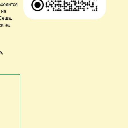
находится
 на
 Сеща.
ка на
е,