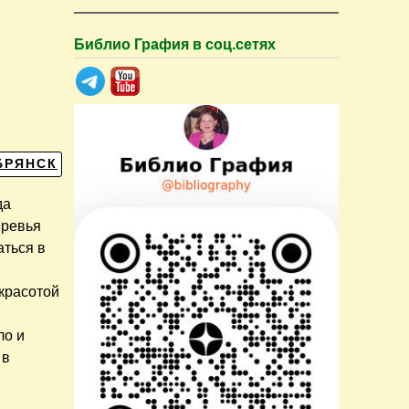
Библио Графия в соц.сетях
БРЯНСК
да
еревья
аться в
красотой
ло и
 в