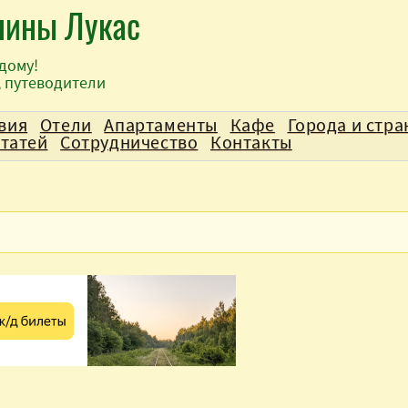
лины Лукас
дому!
, путеводители
вия
Отели
Апартаменты
Кафе
Города и стр
статей
Сотрудничество
Контакты