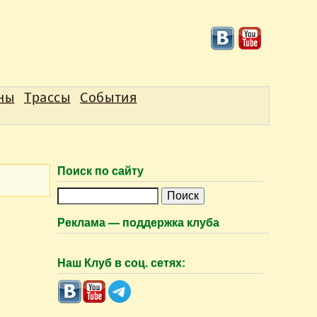
аны
Трассы
События
Поиск по сайту
П
о
Реклама — поддержка клуба
и
с
Наш Клуб в соц. сетях:
к