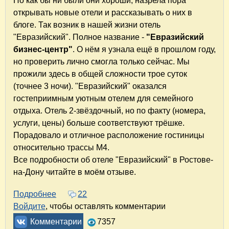
Но как бы ни были они хороши, назрела пора
открывать новые отели и рассказывать о них в
блоге. Так возник в нашей жизни отель
"Евразийский". Полное название -
"Евразийский
бизнес-центр"
. О нём я узнала ещё в прошлом году,
но проверить лично смогла только сейчас. Мы
прожили здесь в общей сложности трое суток
(точнее 3 ночи). "Евразийский" оказался
гостеприимным уютным отелем для семейного
отдыха. Отель 2-звёздочный, но по факту (номера,
услуги, цены) больше соответствуют трёшке.
Порадовало и отличное расположение гостиницы
относительно трассы М4.
Все подробности об отеле "Евразийский" в Ростове-
на-Дону читайте в моём отзыве.
Подробнее
о "Евразийский бизнес-центр" в Ростове-на-
22
Войдите
, чтобы оставлять комментарии
Комментарии
7357