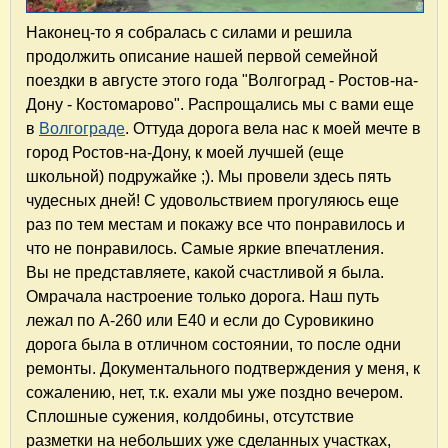
Наконец-то я собралась с силами и решила
продолжить описание нашей первой семейной
поездки в августе этого года "Волгоград - Ростов-на-
Дону - Костомарово". Распрощались мы с вами еще
в
Волгограде
. Оттуда дорога вела нас к моей мечте в
город Ростов-на-Дону, к моей лучшей (еще
школьной) подружайке ;). Мы провели здесь пять
чудесных дней! С удовольствием прогуляюсь еще
раз по тем местам и покажу все что понравилось и
что не понравилось. Самые яркие впечатления.
Вы не представляете, какой счастливой я была.
Омрачала настроение только дорога. Наш путь
лежал по А-260 или Е40 и если до Суровикино
дорога была в отличном состоянии, то после одни
ремонты. Документального подтверждения у меня, к
сожалению, нет, т.к. ехали мы уже поздно вечером.
Сплошные сужения, колдобины, отсутствие
разметки на небольших уже сделанных участках,