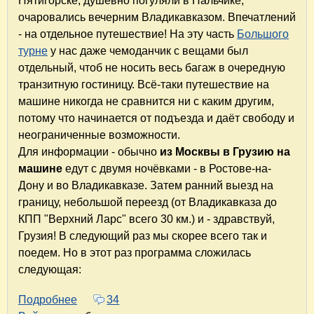
Пятигорске, душевно погуляли в Нальчике,
очаровались вечерним Владикавказом. Впечатлений
- на отдельное путешествие! На эту часть
Большого
турне
у нас даже чемоданчик с вещами был
отдельный, чтоб не носить весь багаж в очередную
транзитную гостиницу. Всё-таки путешествие на
машине никогда не сравнится ни с каким другим,
потому что начинается от подъезда и даёт свободу и
неограниченные возможности.
Для информации - обычно
из Москвы в Грузию на
машине
едут с двумя ночёвками - в Ростове-на-
Дону и во Владикавказе. Затем ранний выезд на
границу, небольшой переезд (от Владикавказа до
КПП "Верхний Ларс" всего 30 км.) и - здравствуй,
Грузия! В следующий раз мы скорее всего так и
поедем. Но в этот раз программа сложилась
следующая:
Подробнее
о Большое турне-2018. Часть 2. Из Москвы в
34