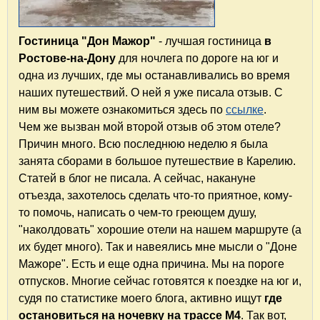
Гостиница "Дон Мажор"
- лучшая гостиница
в
Ростове-на-Дону
для ночлега по дороге на юг и
одна из лучших, где мы останавливались во время
наших путешествий. О ней я уже писала отзыв. С
ним вы можете ознакомиться здесь по
ссылке
.
Чем же вызван мой второй отзыв об этом отеле?
Причин много. Всю последнюю неделю я была
занята сборами в большое путешествие в Карелию.
Статей в блог не писала. А сейчас, накануне
отъезда, захотелось сделать что-то приятное, кому-
то помочь, написать о чем-то греющем душу,
"наколдовать" хорошие отели на нашем маршруте (а
их будет много). Так и навеялись мне мысли о "Доне
Мажоре". Есть и еще одна причина. Мы на пороге
отпусков. Многие сейчас готовятся к поездке на юг и,
судя по статистике моего блога, активно ищут
где
остановиться на ночевку на трассе М4
. Так вот,