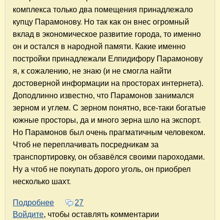
комплекса
только два помещения принадлежало
купцу Парамонову. Но так как он внес огромный
вклад в экономическое развитие города, то именно
он и остался в народной памяти. Какие именно
постройки принадлежали Елпидифору Парамонову
я, к сожалению, не знаю (и не смогла найти
достоверной информации на просторах интернета).
Доподлинно известно, что Парамонов занимался
зерном и углем. С зерном понятно, все-таки богатые
южные просторы, да и много зерна шло на экспорт.
Но Парамонов был очень прагматичным человеком.
Чтоб не переплачивать посредникам за
транспортировку, он обзавёлся своими пароходами.
Ну а чтоб не покупать дорого уголь, он приобрел
несколько шахт.
Подробнее
о Ростов-на-Дону. Парамоновские склады. И
27
Войдите
, чтобы оставлять комментарии