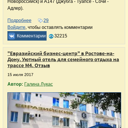
Новороссийск) и А147 (Джубга - Туапсе - Сочи -
Адлер).
Подробнее
о Траса М4 "Дон" - дорога к морю, дорога ме
29
Войдите
, чтобы оставлять комментарии
Комментарии
32215
"Евразийский бизнес-центр" в Ростове-на-
Дону. Уютный отель для семейного отдыха на
трассе М4. Отзыв
15 июля 2017
Автор:
Галина Лукас