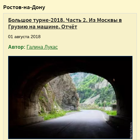
В
Ростов-на-Дону
ы
Большое турне-2018. Часть 2. Из Москвы в
з
Грузию на машине. Отчёт
д
01 августа 2018
е
Автор:
Галина Лукас
с
ь