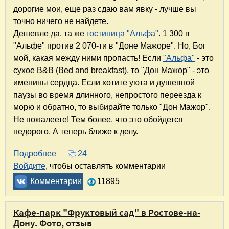
дорогие мои, еще раз сдаю вам явку - лучше вы
точно ничего не найдете.
Дешевле да, та же
гостиница "Альфа"
. 1 300 в
"Альфе" против 2 070-ти в "Доне Мажоре". Но, Бог
мой, какая между ними пропасть! Если
"Альфа"
- это
сухое B&B (Bed and breakfast), то "Дон Мажор" - это
именины сердца. Если хотите уюта и душевной
паузы во время длинного, непростого переезда к
морю и обратно, то выбирайте только "Дон Мажор".
Не пожалеете! Тем более, что это обойдется
недорого. А теперь ближе к делу.
Подробнее
о "Дон Мажор" в Ростове-на-Дону - лучшая г
24
Войдите
, чтобы оставлять комментарии
Комментарии
11895
Кафе-парк "Фруктовый сад" в Ростове-на-
Дону. Фото, отзыв