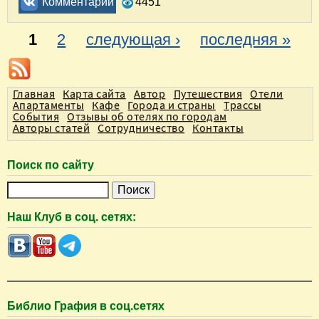
Комментарии
4451
1
2
следующая ›
последняя »
С
т
Главная
Карта сайта
Автор
Путешествия
Отели
р
Апартаменты
Кафе
Города и страны
Трассы
а
События
Отзывы об отелях по городам
Авторы статей
Сотрудничество
Контакты
н
и
Поиск по сайту
ц
П
ы
о
Наш Клуб в соц. сетях:
и
с
к
Библио Графия в соц.сетях