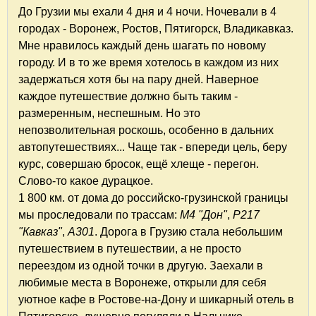
До Грузии мы ехали 4 дня и 4 ночи. Ночевали в 4
городах - Воронеж, Ростов, Пятигорск, Владикавказ.
Мне нравилось каждый день шагать по новому
городу. И в то же время хотелось в каждом из них
задержаться хотя бы на пару дней. Наверное
каждое путешествие должно быть таким -
размеренным, неспешным. Но это
непозволительная роскошь, особенно в дальних
автопутешествиях... Чаще так - впереди цель, беру
курс, совершаю бросок, ещё хлеще - перегон.
Слово-то какое дурацкое.
1 800 км. от дома до российско-грузинской границы
мы проследовали по трассам:
М4 "Дон"
,
Р217
"Кавказ"
,
А301
. Дорога в Грузию стала небольшим
путешествием в путешествии, а не просто
переездом из одной точки в другую. Заехали в
любимые места в Воронеже, открыли для себя
уютное кафе в Ростове-на-Дону и шикарный отель в