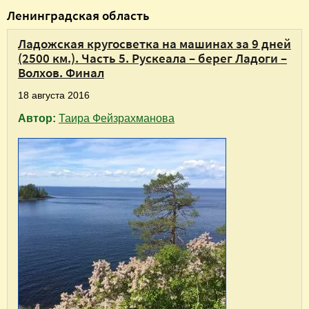
В
Ленинградская область
ы
Ладожская кругосветка на машинах за 9 дней
з
(2500 км.). Часть 5. Рускеала – берег Ладоги –
д
Волхов. Финал
е
18 августа 2016
с
Автор:
Таира Фейзрахманова
ь