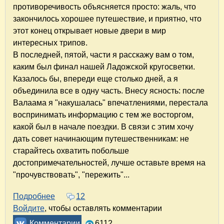
противоречивость объясняется просто: жаль, что
закончилось хорошее путешествие, и приятно, что
этот конец открывает новые двери в мир
интересных трипов.
В последней, пятой, части я расскажу вам о том,
каким был финал нашей Ладожской кругосветки.
Казалось бы, впереди еще столько дней, а я
объединила все в одну часть. Внесу ясность: после
Валаама я "накушалась" впечатлениями, перестала
воспринимать информацию с тем же восторгом,
какой был в начале поездки. В связи с этим хочу
дать совет начинающим путешественникам: не
старайтесь охватить побольше
достопримечательностей, лучше оставьте время на
"прочувствовать", "пережить"...
Подробнее
о Ладожская кругосветка на машинах за 9 дне
12
Войдите
, чтобы оставлять комментарии
Комментарии
6112