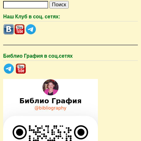
П
о
Наш Клуб в соц. сетях:
и
с
к
Библио Графия в соц.сетях