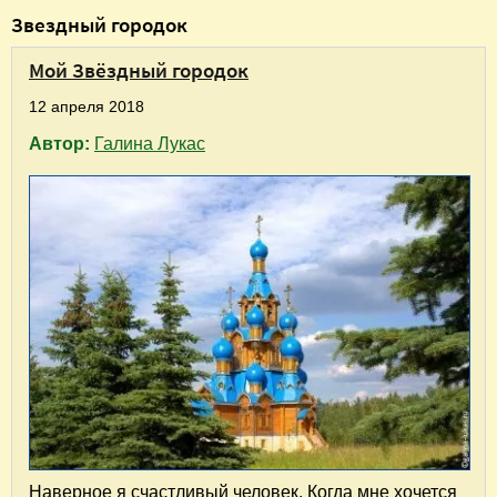
В
Звездный городок
ы
Мой Звёздный городок
з
д
12 апреля 2018
е
Автор:
Галина Лукас
с
ь
Наверное я счастливый человек. Когда мне хочется