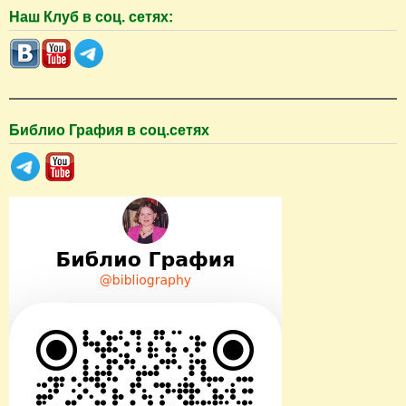
о
Наш Клуб в соц. сетях:
и
с
к
Библио Графия в соц.сетях