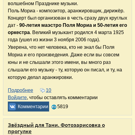
волшебном Празднике музыки.
Поль Мориа - композитор, аранжировщик, дирижёр.
Концерт был организован в честь сразу двух круглых
дат -
90-летия маэстро Поля Мориа и 50-летия его
оркестра
. Великий музыкант родился 4 марта 1925
года (ушел из жизни 3 ноября 2006 года).
Уверена, что нет человека, кто не знал бы Поля
Мориа и его произведения. Даже если вы совсем
юны и не слышали этого имени, вы много раз
слышали его музыку - ту, которую он писал, и ту, на
которую делал аранжировки.
Подробнее
о Концерт "Любимые мелодии" в честь юбил
10
Войдите
, чтобы оставлять комментарии
Комментарии
5819
Звёздный для Тани. Фотозарисовка о
прогулке