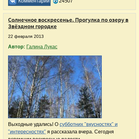
Комментарии
24507
Солнечное воскресенье. Прогулка по озеру в
Звёздном городке
22 февраля 2013
Автор:
Галина Лукас
Выходные удались! О
субботних "вкусностях" и
"интересностях"
я рассказала вчера. Сегодня