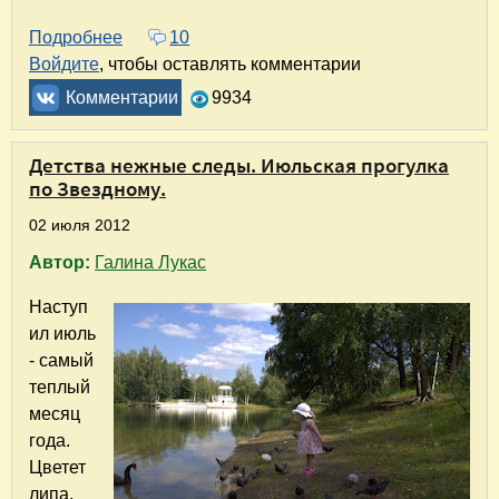
Подробнее
о Осень в Звёздном городке
10
Войдите
, чтобы оставлять комментарии
Комментарии
9934
Детства нежные следы. Июльская прогулка
по Звездному.
02 июля 2012
Автор:
Галина Лукас
Наступ
ил июль
- самый
теплый
месяц
года.
Цветет
липа,