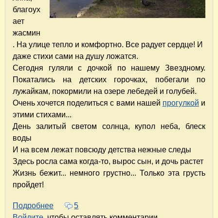
благоух
ает
жасмин
. На улице тепло и комфортно. Все радует сердце! И
даже стихи сами на душу ложатся.
Сегодня гуляли с дочкой по нашему Звездному.
Покатались на детских горочках, побегали по
лужайкам, покормили на озере лебедей и голубей.
Очень хочется поделиться с вами нашей
прогулкой
и
этими стихами...
День залитый светом солнца, купол неба, блеск
воды
И на всем лежат повсюду детства нежные следы
Здесь росла сама когда-то, вырос сын, и дочь растет
Жизнь бежит... немного грустно... Только эта грусть
пройдет!
Подробнее
о Детства нежные следы. Июльская прогулка
5
Войдите
, чтобы оставлять комментарии