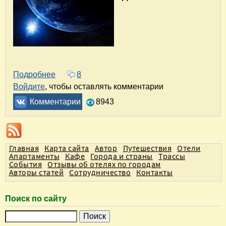
Подробнее
о Звёздный - forever!
8
Войдите
, чтобы оставлять комментарии
Комментарии
8943
Главная
Карта сайта
Автор
Путешествия
Отели
Апартаменты
Кафе
Города и страны
Трассы
События
Отзывы об отелях по городам
Авторы статей
Сотрудничество
Контакты
Поиск по сайту
П