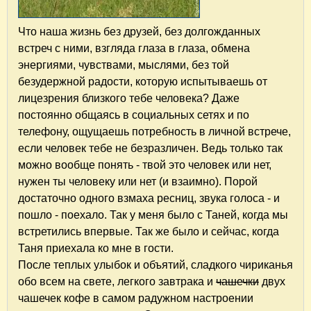
Что наша жизнь без друзей, без долгожданных
встреч с ними, взгляда глаза в глаза, обмена
энергиями, чувствами, мыслями, без той
безудержной радости, которую испытываешь от
лицезрения близкого тебе человека? Даже
постоянно общаясь в социальных сетях и по
телефону, ощущаешь потребность в личной встрече,
если человек тебе не безразличен. Ведь только так
можно вообще понять - твой это человек или нет,
нужен ты человеку или нет (и взаимно). Порой
достаточно одного взмаха ресниц, звука голоса - и
пошло - поехало. Так у меня было с Таней, когда мы
встретились впервые. Так же было и сейчас, когда
Таня приехала ко мне в гости.
После теплых улыбок и объятий, сладкого чириканья
обо всем на свете, легкого завтрака и
чашечки
двух
чашечек кофе в самом радужном настроении