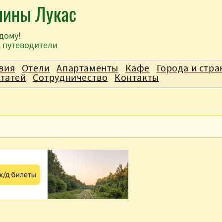
лины Лукас
дому!
, путеводители
вия
Отели
Апартаменты
Кафе
Города и стр
статей
Сотрудничество
Контакты