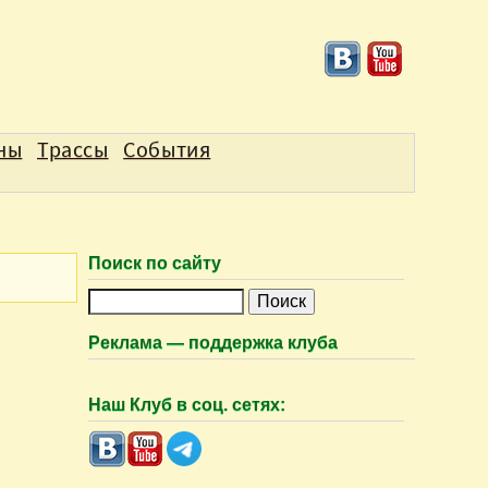
аны
Трассы
События
Поиск по сайту
П
о
Реклама — поддержка клуба
и
с
Наш Клуб в соц. сетях:
к