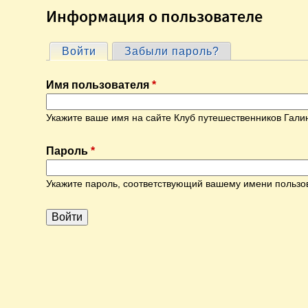
Информация о пользователе
Войти
(активная вкладка)
Забыли пароль?
Г
Имя пользователя
*
л
Укажите ваше имя на сайте Клуб путешественников Гали
а
Пароль
*
в
Укажите пароль, соответствующий вашему имени пользо
н
ы
е
в