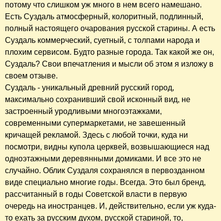
потому что слишком уж много в нем всего намешано.
Есть Суздаль атмосферный, колоритный, подлинный,
полный настоящего очарования русской старины. А есть
Суздаль коммерческий, суетный, с толпами народа и
плохим сервисом. Будто разные города. Так какой же он,
Суздаль? Свои впечатления и мысли об этом я изложу в
своем отзыве.
Суздаль - уникальный древний русский город,
максимально сохранивший свой исконный вид, не
застроенный уродливыми многоэтажками,
современными супермаркетами, не завешенный
кричащей рекламой. Здесь с любой точки, куда ни
посмотри, видны купола церквей, возвышающиеся над
одноэтажными деревянными домиками. И все это не
случайно. Облик Суздаля сохранялся в первозданном
виде специально многие годы. Всегда. Это был бренд,
рассчитанный в годы Советской власти в первую
очередь на иностранцев. И, действительно, если уж куда-
то ехать за русским духом, русской стариной, то,