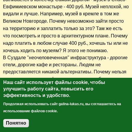
Евфимиевском монастыре - 400 руб. Музей неплохой, но
видали и лучше. Например, музей в кремле в том же
Великом Новгороде.
Почему невозможно зайти просто
на территорию и заплатить только за это? Там же есть
что посмотреть и просто в архитектурном плане. Почему
надо платить в любом случае 400 руб., хочешь ты или не
хочешь ходить по музеям? Я этого не понимаю.
В Суздале "неочеловеченная" инфраструктура - дорогие
отели, дорогие кафе и рестораны. Людям не
предоставляется никакой альтернативы. Почему нельзя
открыть доступные кафе, рестораны самообслуживания
Наш сайт использует файлы cookie, чтобы
наподобие смоленских кафе "Мандариновый гусь",
улучшить работу сайта, повысить его
"Русский двор" и прочее? Почему не открыть хорошие
эффективность и удобство.
гостиницы с номерами в пределах 2 000 - 2 500 рублей,
Продолжая использовать сайт galina-lukas.ru, вы соглашаетесь на
независимо от дня недели?
использование файлов cookie.
Почему Суздаль вымирает вечером? Вымирает! Я
видела. Почему не сделать город более доступным,
Понятно
Добавить комментарий
привлекательным и располагающим к прогулкам? Зачем