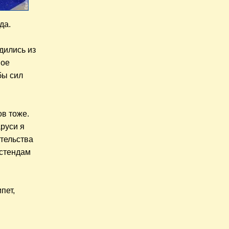
да.
дились из
ное
бы сил
ов тоже.
руси я
ительства
 стендам
пет,