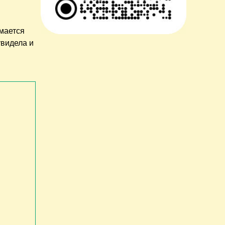
имается
увидела и