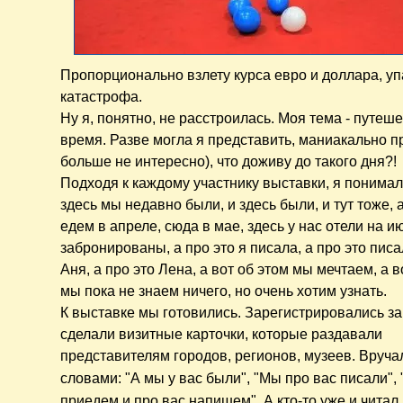
Пропорционально взлету курса евро и доллара, упа
катастрофа.
Ну я, понятно, не расстроилась. Моя тема - пут
время. Разве могла я представить, маниакально п
больше не интересно), что доживу до такого дня?!
Подходя к каждому участнику выставки, я понимала
здесь мы недавно были, и здесь были, и тут тоже,
едем в апреле, сюда в мае, здесь у нас отели на и
забронированы, а про это я писала, а про это пис
Аня, а про это Лена, а вот об этом мы мечтаем, а в
мы пока не знаем ничего, но очень хотим узнать.
К выставке мы готовились. Зарегистрировались за
сделали визитные карточки, которые раздавали
представителям городов, регионов, музеев. Вруча
словами:
"А мы у вас были",
"Мы про вас писали",
приедем и про вас напишем". А кто-то уже и читал