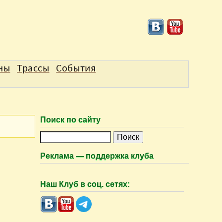
аны
Трассы
События
Поиск по сайту
П
о
Реклама — поддержка клуба
и
с
Наш Клуб в соц. сетях:
к