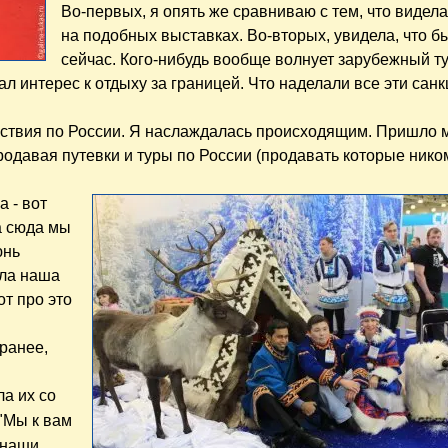
Во-первых, я опять же сравниваю с тем, что видел
на подобных выставках. Во-вторых, увидела, что б
сейчас. Кого-нибудь вообще волнует зарубежный т
л интерес к отдыху за границей. Что наделали все эти санкц
ешествия по России. Я наслаждалась происходящим. Пришло 
родавая путевки и туры по России (продавать которые ник
 - вот
 а сюда мы
юнь
ала наша
от про это
ранее,
ла их со
 "Мы к вам
 наши