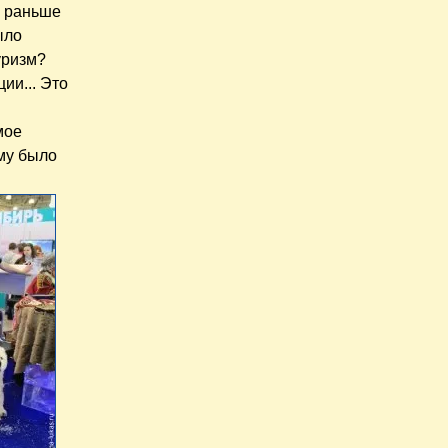
а раньше
ыло
уризм?
ии... Это
мое
ому было