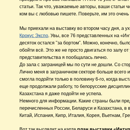
статьи. Так что, уважаемые авторы, ваши статьи чи
ком вы с любовью пишете. Поверьте, им это очень
Мы приехали на выставку во втором часу дня, а ух
Крокус Экспо
. Увы, все 76 представленных на «И
десяток остался "за бортом". Можно, конечно, был
обойти всё. Это же не просто двигаться по залу от
представительства я пообщалась лично.
До зала с заграницей мы по сути не дошли. Со сто
Лично меня в заграничном секторе
больше всего
и
смогла подойти только в половину 6-го, когда выс
еще продолжали работу, то белорусские дисципл
Казахстана я даже подойти не успела.
Немного для информации. Какие страны были пр
перечисленных России, Беларуси и Казахстана, в 
Китай, Испания, Кипр, Италия, Корея, Вьетнам, Гр
Вот так выглядит на карте
план выставки «Интур