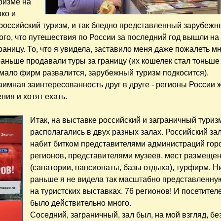
ризме на
рко и
российский туризм, и так бледно представленный зарубежн
того, что путешествия по России за последний год вышли на
раницу. То, что я увидела, заставило меня даже пожалеть мн
раньше продавали туры за границу (их кошелек стал тоньше 
емало фирм развалится, зарубежный туризм подкосится).
заимная заинтересованность друг в друге - регионы России ж
ния и хотят ехать.
Итак, на выставке российский и заграничный туриз
располагались в двух разных залах. Российский за
набит битком представителями администраций гор
регионов, представителями музеев, мест размеще
(санатории, пансионаты, базы отдыха), турфирм. Н
раньше я не видела так масштабно представленну
на туристских выставках. 76 регионов! И посетител
было действительно много.
Соседний, заграничный, зал был, на мой взгляд, бе