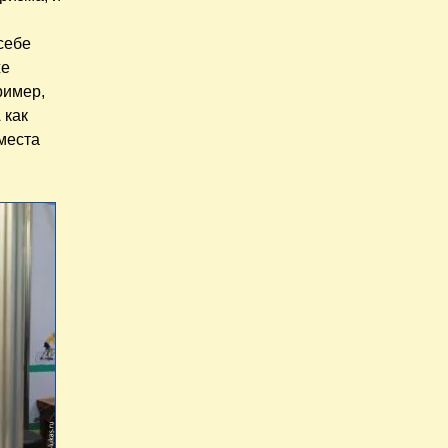
себе
же
ример,
 как
места