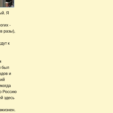
ый. Я
огих -
в разы),
дут к
м
л был
одов и
ний
икогда
ю Россию
ей здесь
зжизнен.