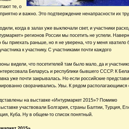
тают те, о
 приятно и важно. Это подтверждение ненапрасности их тру
одили, когда в залах уже выключали свет, и участники расхо
нтурмаркет» регионов России мы посетить не успели. Навер
о бы приехать раньше, но я не уверена, что у меня хватило 
 участника к участнику. С участниками почти каждого
роны видели, что посетителей там было мало, да и участник
нтересовала Беларусь и республики бывшего СССР. К Бела
тавка уже почти закрывалась. Но если российские представ
инированно сворачивались. Увы. К рядом располагающимся
едставлены на выставке «Интурмаркет 2015»? Помимо
выставке участвовали Болгария, страны Балтии, Турция, Еги
еция, Куба. Ну в общем-то список понятный.
маркет 2015»
.