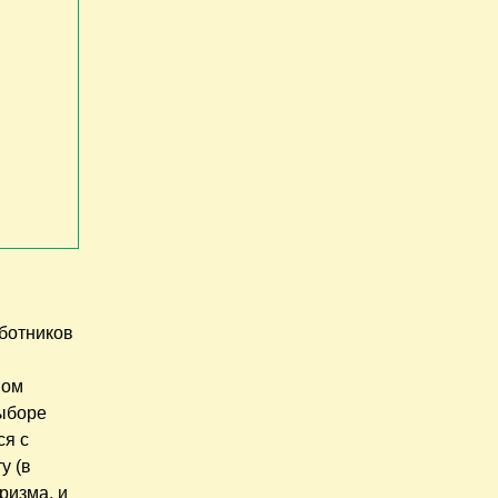
аботников
ном
выборе
ся с
у (в
ризма, и