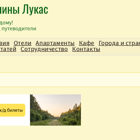
лины Лукас
дому!
, путеводители
вия
Отели
Апартаменты
Кафе
Города и стр
статей
Сотрудничество
Контакты