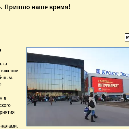
». Пришло наше время!
а
вка,
отяжении
ейным.
е.
м в
ского
приятия
оналами.