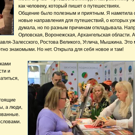
как человеку, который пишет о путешествиях.
Общение было полезным и приятным. Я наметила 
новые направления для путешествий, о которых у
думала, но по разным причинам откладывала. Нап
Орловская, Воронежская, Архангельская области. А
авля-Залесского, Ростова Великого, Углича, Мышкина. Это 
тно знакомыми. Но нет. Открыла для себя новое и там!
иками
сти и
атиться,
стоящие
, а люди,
ованные.
 словами.