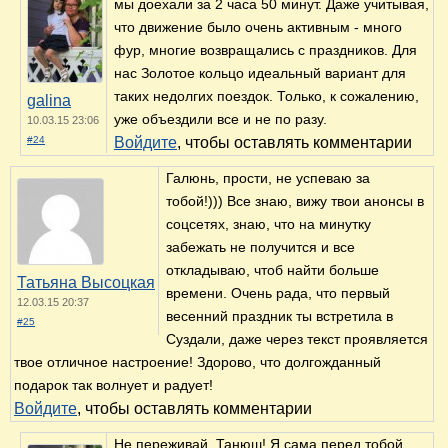
мы доехали за 2 часа 50 минут. Даже учитывая,
что движение было очень активным - много
фур, многие возвращались с праздников. Для
нас Золотое кольцо идеальный вариант для
таких недолгих поездок. Только, к сожалению,
galina
уже объездили все и не по разу.
10.03.15 23:06
#24
Войдите
, чтобы оставлять комментарии
Галюнь, прости, не успеваю за
тобой!))) Все знаю, вижу твои анонсы в
соцсетях, знаю, что на минутку
забежать не получится и все
откладываю, чтоб найти больше
Татьяна Высоцкая
времени. Очень рада, что первый
12.03.15 20:37
весенний праздник ты встретила в
#25
Суздали, даже через текст проявляется
твое отличное настроение! Здорово, что долгожданный
подарок так волнует и радует!
Войдите
, чтобы оставлять комментарии
Не переживай, Танюш! Я сама перед тобой