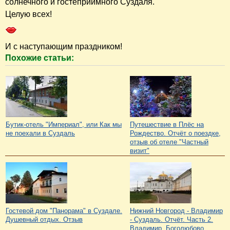
солнечного и гостеприимного Суздаля.
Целую всех!
И с наступающим праздником!
Похожие статьи:
Бутик-отель "Империал", или Как мы
Путешествие в Плёс на
не поехали в Суздаль
Рождество. Отчёт о поездке,
отзыв об отеле "Частный
визит"
Гостевой дом "Панорама" в Суздале.
Нижний Новгород - Владимир
Душевный отдых. Отзыв
- Суздаль. Отчёт. Часть 2.
Владимир, Боголюбово,