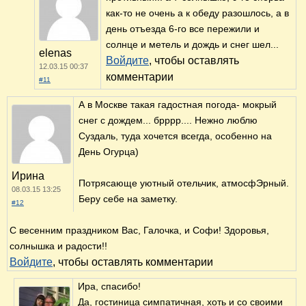
как-то не очень а к обеду разошлось, а в
день отъезда 6-го все пережили и
солнце и метель и дождь и снег шел...
elenas
Войдите
, чтобы оставлять
12.03.15 00:37
комментарии
#11
А в Москве такая гадостная погода- мокрый
снег с дождем... брррр.... Нежно люблю
Суздаль, туда хочется всегда, особенно на
День Огурца)
Ирина
Потрясающе уютный отельчик, атмосфЭрный.
08.03.15 13:25
Беру себе на заметку.
#12
С весенним праздником Вас, Галочка, и Софи! Здоровья,
солнышка и радости!!
Войдите
, чтобы оставлять комментарии
Ира, спасибо!
Да, гостиница симпатичная, хоть и со своими