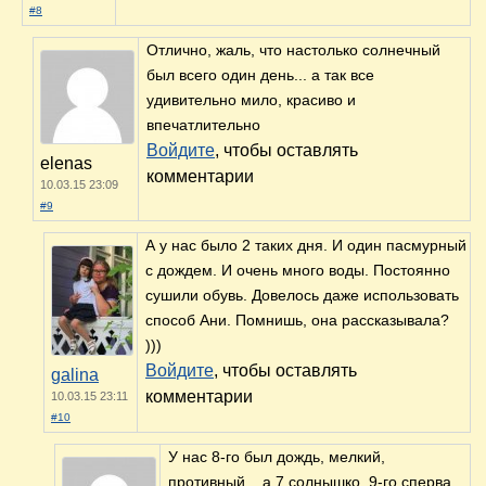
#8
Отлично, жаль, что настолько солнечный
был всего один день... а так все
удивительно мило, красиво и
впечатлительно
Войдите
, чтобы оставлять
elenas
комментарии
10.03.15 23:09
#9
А у нас было 2 таких дня. И один пасмурный
с дождем. И очень много воды. Постоянно
сушили обувь. Довелось даже использовать
способ Ани. Помнишь, она рассказывала?
)))
Войдите
, чтобы оставлять
galina
комментарии
10.03.15 23:11
#10
У нас 8-го был дождь, мелкий,
противный... а 7 солнышко, 9-го сперва