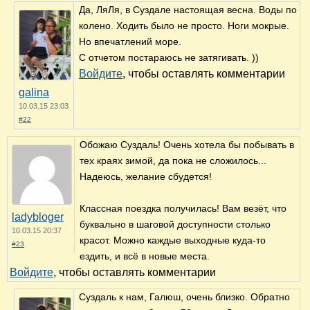
Да, ЛяЛя, в Суздале настоящая весна. Воды по
колено. Ходить было не просто. Ноги мокрые.
Но впечатлений море.
С отчетом постараюсь не затягивать. ))
Войдите
, чтобы оставлять комментарии
galina
10.03.15 23:03
#22
Обожаю Суздаль! Очень хотела бы побывать в
тех краях зимой, да пока не сложилось...
Надеюсь, желание сбудется!
Классная поездка получилась! Вам везёт, что
ladybloger
буквально в шаговой доступности столько
10.03.15 20:37
красот. Можно каждые выходные куда-то
#23
ездить, и всё в новые места.
Войдите
, чтобы оставлять комментарии
Суздаль к нам, Галюш, очень близко. Обратно