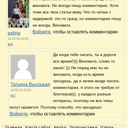
виновата. Не всегда пишу комментарии. Хотя
тоже все твои статьи вижу. Что-то читаю с
задержкой, что-то сразу, но комментарии пишу
не всегда. Виновата.
Войдите
, чтобы оставлять комментарии
galina
12.03.15 21:05
#26
Да когда тебе писать, ты в дороге
все время!))) Виновата, слово то
какое! ))) Не перед кем ты не
виновата, когда есть время
заходишь, да и зачем везде писать
Татьяна Высоцкая
комментарии, я этого не требую от
12.03.15 22:01
блоггеров))), у каждого разные
#27
интересы, поэтому не все темы
могут нравится. Поэтому спасибо, что заходишь!
Войдите
, чтобы оставлять комментарии
Главная
Карта сайта
Автор
Путешествия
Отели