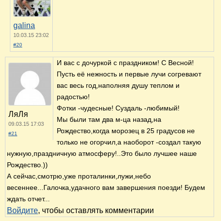
galina
10.03.15 23:02
#20
И вас с дочуркой с праздником! С Весной!
Пусть её нежность и первые лучи согревают
вас весь год,наполняя душу теплом и
радостью!
Фотки -чудесные! Суздаль -любимый!
ЛяЛя
Мы были там два м-ца назад,на
09.03.15 17:03
Рождество,когда морозец в 25 градусов не
#21
только не огорчил,а наоборот -создал такую
нужную,праздничную атмосферу!..Это было лучшее наше
Рождество.))
А сейчас,смотрю,уже проталинки,лужи,небо
весеннее...Галочка,удачного вам завершения поезди! Будем
ждать отчет...
Войдите
, чтобы оставлять комментарии