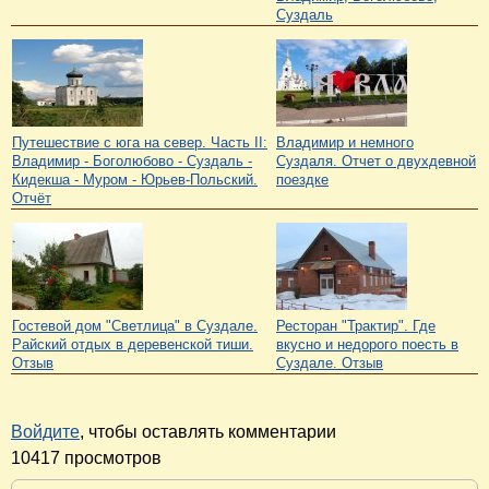
Суздаль
Путешествие с юга на север. Часть II:
Владимир и немного
Владимир - Боголюбово - Суздаль -
Суздаля. Отчет о двухдевной
Кидекша - Муром - Юрьев-Польский.
поездке
Отчёт
Гостевой дом "Светлица" в Суздале.
Ресторан "Трактир". Где
Райский отдых в деревенской тиши.
вкусно и недорого поесть в
Отзыв
Суздале. Отзыв
Войдите
, чтобы оставлять комментарии
10417 просмотров