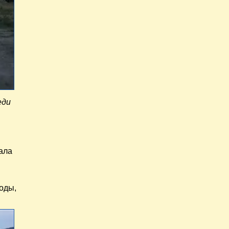
еди
нала
роды,