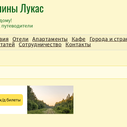
лины Лукас
дому!
, путеводители
вия
Отели
Апартаменты
Кафе
Города и стр
статей
Сотрудничество
Контакты