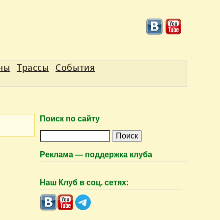
аны
Трассы
События
Поиск по сайту
П
о
Реклама — поддержка клуба
и
с
Наш Клуб в соц. сетях:
к