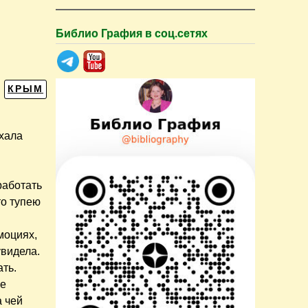
Библио Графия в соц.сетях
КРЫМ
ехала
и
работать
то тупею
моциях,
увидела.
ть.
не
а чей