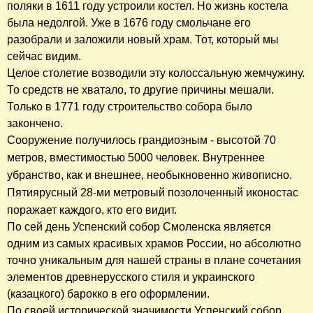
поляки в 1611 году устроили костел. Но жизнь костела
была недолгой. Уже в 1676 году смольчане его
разобрали и заложили новый храм. Тот, который мы
сейчас видим.
Целое столетие возводили эту колоссальную жемчужину.
То средств не хватало, то другие причины мешали.
Только в 1771 году строительство собора было
закончено.
Сооружение получилось грандиозным - высотой 70
метров, в
местимостью 5000 человек.
Внутреннее
убранство, как и внешнее, необыкновенно живописно.
Пятиярусный
28-ми метровый
позолоченный иконостас
поражает каждого, кто его видит.
По сей день Успенский собор Смоленска является
одним из самых красивых храмов России, но абсолютно
точно уникальным для нашей страны в плане сочетания
элементов древнерусского стиля и украинского
(казацкого) барокко в его оформлении.
По своей исторической значимости Успенский собор