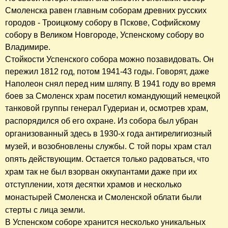
Смоленска равен главным соборам древних русских
городов - Троицкому собору в Пскове, Софийскому
собору в Великом Новгороде, Успенскому собору во
Владимире.
Стойкости Успенского собора можно позавидовать. Он
пережил 1812 год, потом 1941-43 годы. Говорят, даже
Наполеон снял перед ним шляпу. В 1941 году во время
боев за Смоленск храм посетил командующий немецкой
танковой группы генерал Гудериан и, осмотрев храм,
распорядился об его охране.
Из собора был убран
организованный здесь в 1930-х года антирелигиозный
музей, и возобновлены службы. С той поры храм стал
опять действующим. Остается только радоваться, что
храм так не был взорван оккупантами даже при их
отступлении, хотя десятки храмов и несколько
монастырей Смоленска и Смоленской облати были
стерты с лица земли.
В Успенском соборе хранится несколько уникальных