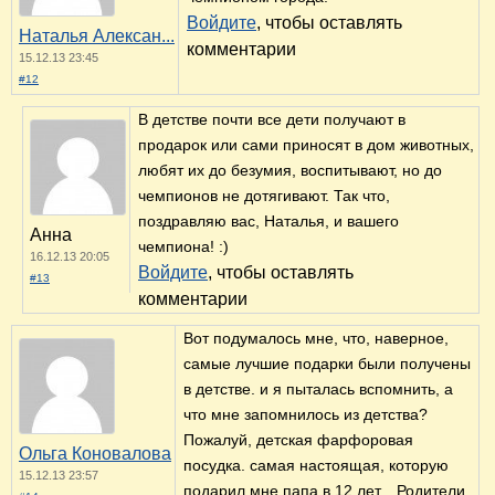
Войдите
, чтобы оставлять
Наталья Алексан...
комментарии
15.12.13 23:45
#12
В детстве почти все дети получают в
продарок или сами приносят в дом животных,
любят их до безумия, воспитывают, но до
чемпионов не дотягивают. Так что,
поздравляю вас, Наталья, и вашего
Анна
чемпиона! :)
16.12.13 20:05
Войдите
, чтобы оставлять
#13
комментарии
Вот подумалось мне, что, наверное,
самые лучшие подарки были получены
в детстве. и я пыталась вспомнить, а
что мне запомнилось из детства?
Пожалуй, детская фарфоровая
Ольга Коновалова
посудка. самая настоящая, которую
15.12.13 23:57
подарил мне папа в 12 лет... Родители