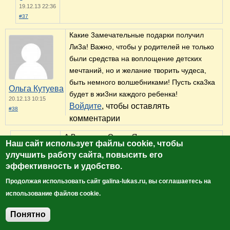
19.12.13 22:36
#37
Какие 3амечательные подарки получил
Ли3а! Важно, чтобы у родителей не только
были средства на воплощение детских
мечтаний, но и желание творить чудеса,
быть немного волшебниками! Пусть ска3ка
Ольга Кутуева
будет в жи3ни каждого ребенка!
20.12.13 10:15
Войдите
, чтобы оставлять
#38
комментарии
А Вы правы, Ольга. Я о желании творить
Наш сайт использует файлы cookie, чтобы
чудеса раньше не задумывалась. И конечно,
улучшить работу сайта, повысить его
очень хочется, чтобы дети понимали, что
эффективность и удобство.
сказки бывают не только в книжках!
Продолжая использовать сайт galina-lukas.ru, вы соглашаетесь на
Войдите
, чтобы оставлять
Анна
использование файлов cookie.
комментарии
20.12.13 19:58
#39
Понятно
Добавить комментарий