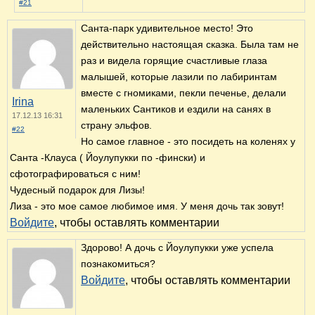
#21
Санта-парк удивительное место! Это
действительно настоящая сказка. Была там не
раз и видела горящие счастливые глаза
малышей, которые лазили по лабиринтам
вместе с гномиками, пекли печенье, делали
Irina
маленьких Сантиков и ездили на санях в
17.12.13 16:31
страну эльфов.
#22
Но самое главное - это посидеть на коленях у
Санта -Клауса ( Йоулупукки по -фински) и
сфотографироваться с ним!
Чудесный подарок для Лизы!
Лиза - это мое самое любимое имя. У меня дочь так зовут!
Войдите
, чтобы оставлять комментарии
Здорово! А дочь с Йоулупукки уже успела
познакомиться?
Войдите
, чтобы оставлять комментарии