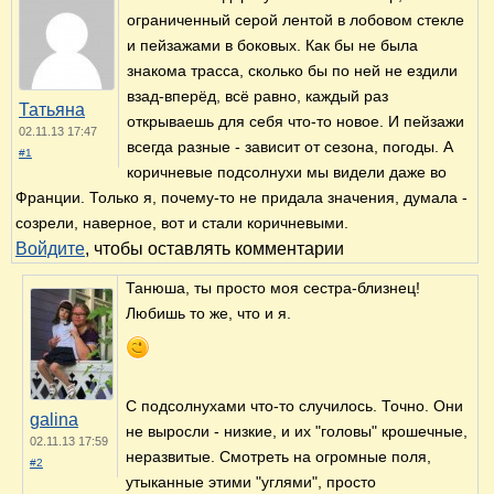
ограниченный серой лентой в лобовом стекле
и пейзажами в боковых. Как бы не была
знакома трасса, сколько бы по ней не ездили
взад-вперёд, всё равно, каждый раз
Татьяна
открываешь для себя что-то новое. И пейзажи
02.11.13 17:47
всегда разные - зависит от сезона, погоды. А
#1
коричневые подсолнухи мы видели даже во
Франции. Только я, почему-то не придала значения, думала -
созрели, наверное, вот и стали коричневыми.
Войдите
, чтобы оставлять комментарии
Танюша, ты просто моя сестра-близнец!
Любишь то же, что и я.
С подсолнухами что-то случилось. Точно. Они
galina
не выросли - низкие, и их "головы" крошечные,
02.11.13 17:59
неразвитые. Смотреть на огромные поля,
#2
утыканные этими "углями", просто