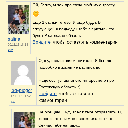
Ой, Галка, читай про свою любимую трассу.
Еще 2 статьи готово. И еще будут. В
следующей я подьеду к тебе в притык - это
будет Ростовская область.
galina
Войдите
, чтобы оставлять комментарии
09.11.13 18:14
#22
О, с удовольствием почитаю. Я бы так
подробно в жизни не расписала.
Надеюсь, узнаю много интересного про
Ростовскую область. :)
ladybloger
Войдите
, чтобы оставлять
12.11.13 11:52
комментарии
#23
Не обещаю. Буду всех к тебе отправлять. О,
хорошо, что ты мне напомнила кое-что.
Сейчас тебе напишу...