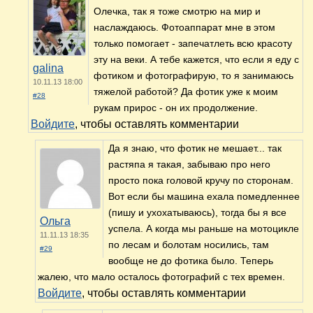
Олечка, так я тоже смотрю на мир и
наслаждаюсь. Фотоаппарат мне в этом
только помогает - запечатлеть всю красоту
эту на веки. А тебе кажется, что если я еду с
galina
фотиком и фотографирую, то я занимаюсь
10.11.13 18:00
тяжелой работой? Да фотик уже к моим
#28
рукам прирос - он их продолжение.
Войдите
, чтобы оставлять комментарии
Да я знаю, что фотик не мешает... так
растяпа я такая, забываю про него
просто пока головой кручу по сторонам.
Вот если бы машина ехала помедленнее
(пишу и ухохатываюсь), тогда бы я все
Ольга
успела. А когда мы раньше на мотоцикле
11.11.13 18:35
по лесам и болотам носились, там
#29
вообще не до фотика было. Теперь
жалею, что мало осталось фотографий с тех времен.
Войдите
, чтобы оставлять комментарии