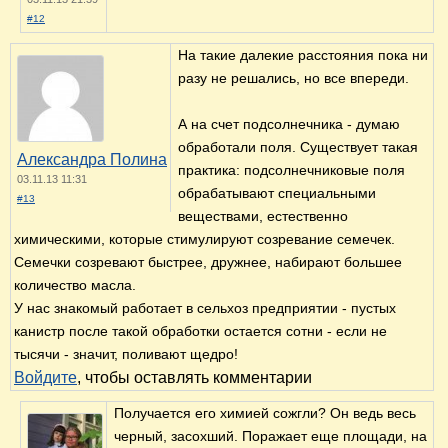
#12
На такие далекие расстояния пока ни
разу не решались, но все впереди.
А на счет подсолнечника - думаю
обработали поля. Существует такая
Александра Полина
практика: подсолнечниковые поля
03.11.13 11:31
обрабатывают специальными
#13
веществами, естественно
химическими, которые стимулируют созревание семечек.
Семечки созревают быстрее, дружнее, набирают большее
количество масла.
У нас знакомый работает в сельхоз предприятии - пустых
канистр после такой обработки остается сотни - если не
тысячи - значит, поливают щедро!
Войдите
, чтобы оставлять комментарии
Получается его химией сожгли? Он ведь весь
черный, засохший. Поражает еще площади, на