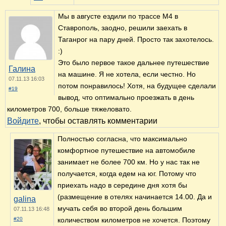
Мы в августе ездили по трассе М4 в
Ставрополь, заодно, решили заехать в
Таганрог на пару дней. Просто так захотелось.
:)
Это было первое такое дальнее путешествие
Галина
на машине. Я не хотела, если честно. Но
07.11.13 16:03
потом понравилось! Хотя, на будущее сделали
#19
вывод, что оптимально проезжать в день
километров 700, больше тяжеловато.
Войдите
, чтобы оставлять комментарии
Полностью согласна, что максимально
комфортное путешествие на автомобиле
занимает не более 700 км. Но у нас так не
получается, когда едем на юг. Потому что
приехать надо в середине дня хотя бы
(размещение в отелях начинается 14.00. Да и
galina
мучать себя во второй день большим
07.11.13 16:48
#20
количеством километров не хочется. Поэтому