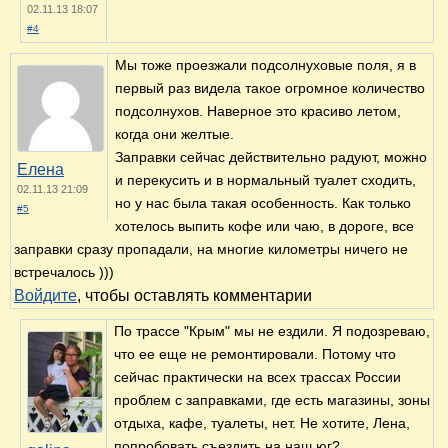
02.11.13 18:07
#4
Мы тоже проезжали подсолнуховые поля, я в
первый раз видела такое огромное количество
подсолнухов. Наверное это красиво летом,
когда они желтые.
Заправки сейчас действительно радуют, можно
Елена
и перекусить и в нормальный туалет сходить,
02.11.13 21:09
но у нас была такая особенность. Как только
#5
хотелось выпить кофе или чаю, в дороге, все
заправки сразу пропадали, на многие километры ничего не
встречалось )))
Войдите
, чтобы оставлять комментарии
По трассе "Крым" мы не ездили. Я подозреваю,
что ее еще не ремонтировали. Потому что
сейчас практически на всех трассах России
проблем с заправками, где есть магазины, зоны
отдыха, кафе, туалеты, нет. Не хотите, Лена,
попробовать съездить на наш юг?