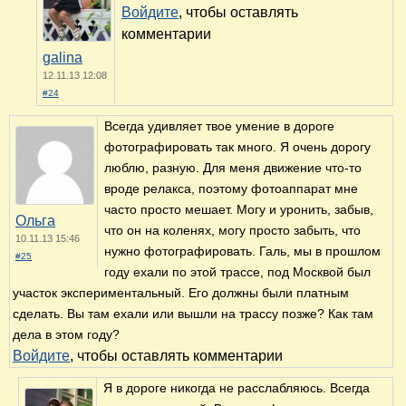
Войдите
, чтобы оставлять
комментарии
galina
12.11.13 12:08
#24
Всегда удивляет твое умение в дороге
фотографировать так много. Я очень дорогу
люблю, разную. Для меня движение что-то
вроде релакса, поэтому фотоаппарат мне
часто просто мешает. Могу и уронить, забыв,
Ольга
что он на коленях, могу просто забыть, что
10.11.13 15:46
нужно фотографировать. Галь, мы в прошлом
#25
году ехали по этой трассе, под Москвой был
участок экспериментальный. Его должны были платным
сделать. Вы там ехали или вышли на трассу позже? Как там
дела в этом году?
Войдите
, чтобы оставлять комментарии
Я в дороге никогда не расслабляюсь. Всегда