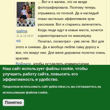
... Вот и я жалею, что не везде
фотографировала. Поэтому теперь
отрываюсь по полной. Да и наглядый
показ частенько эффективнее кучи
рассказов. Вот и стараюсь запечатлеть.
Когда люди едут в новые места, хочется
galina
сориентироваться по максимуму.
11.11.13 19:07
#30
Почитал, посмотрел - уже легче. Вот для
этого и снимаю. Да и вообще люблю саму дорогу и
все, что вокруг нее. Для меня дорожное полотно очень
красиво.
Войдите
, чтобы оставлять комментарии
Наш сайт использует файлы cookie, чтобы
Дорога понравилась, даже не заметил, как
улучшить работу сайта, повысить его
оказался в Тульской области. Выезжал в 17 -
эффективность и удобство.
00, воскресенье. К сожалению, снимать на
Продолжая использовать сайт galina-lukas.ru, вы соглашаетесь на
скорости 110-130 не получается.
использование файлов cookie.
Войдите
, чтобы оставлять комментарии
Юрий
Понятно
13.08.14 13:52
Добавить комментарий
#31