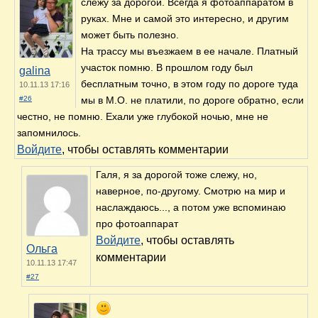
слежу за дорогой. Всегда я фотоаппаратом в
руках. Мне и самой это интересно, и другим
может быть полезно.
На трассу мы въезжаем в ее начале. Платный
участок помню. В прошлом году был
galina
бесплатным точно, в этом году по дороге туда
10.11.13 17:16
#26
мы в М.О. не платили, по дороге обратно, если
честно, не помню. Ехали уже глубокой ночью, мне не
запомнилось.
Войдите
, чтобы оставлять комментарии
Галя, я за дорогой тоже слежу, но,
наверное, по-другому. Смотрю на мир и
наслаждаюсь..., а потом уже вспоминаю
про фотоаппарат
Войдите
, чтобы оставлять
Ольга
комментарии
10.11.13 17:47
#27