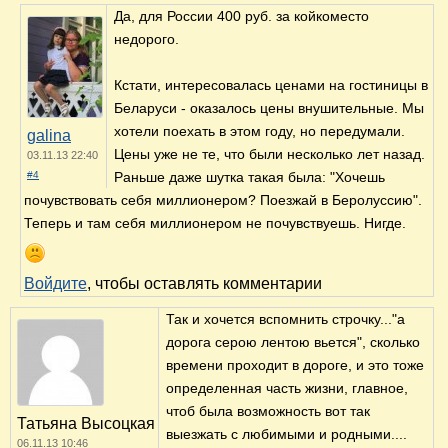
Да, для России 400 руб. за койкоместо
недорого.
Кстати, интересовалась ценами на гостиницы в
Беларуси - оказалось цены внушительные. Мы
хотели поехать в этом году, но передумали.
galina
Цены уже не те, что были несколько лет назад.
03.11.13 22:40
#4
Раньше даже шутка такая была: "Хочешь
почувствовать себя миллионером? Поезжай в Беролуссию".
Теперь и там себя миллионером не почувствуешь. Нигде.
Войдите
, чтобы оставлять комментарии
Так и хочется вспомнить строчку..."а
дорога серою лентою вьется", сколько
времени проходит в дороге, и это тоже
определенная часть жизни, главное,
чтоб была возможность вот так
Татьяна Высоцкая
выезжать с любимыми и родными....
06.11.13 10:46