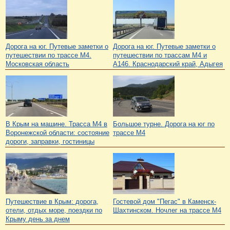
Дорога на юг. Путевые заметки о
Дорога на юг. Путевые заметки о
путешествии по трассе М4.
путешествии по трассам М4 и
Московская область
А146. Краснодарский край, Адыгея
Большое турне. Дорога на юг по
В Крым на машине. Трасса М4 в
трассе М4
Воронежской области: состояние
дороги, заправки, гостиницы
Путешествие в Крым: дорога,
Гостевой дом "Пегас" в Каменск-
отели, отдых море, поездки по
Шахтинском. Ночлег на трассе М4
Крыму день за днем