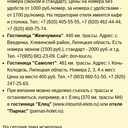
номера (эконом и стандарт). Цены на номера без
удобств от 1000 руб./номер, за номера с удобствами -
от 1700 ру./номер. На территории отеля имеется кафе
и стоянка. Тел.: +7 (920) 405-55-55, +7 (920) 462-44-44,
+7 (920) 400-75-74.
Гостиница "Жемчужина"
. 440 км. трассы. Адрес: с.
Введенка, Хлевенский район, Липецкая область. Есть
номера эконом (1500 руб.), стандарт - 2000 руб. и т.д.
Тел. +7(905) 681-23-09. Сайт: don-tour.ru.
Гостиница "Самолет"
. 461 км. трассы. Адрес: г. Конь-
Колодезь, Липецкая область. Номера 2, 3, 4-х мест.
Цена за место 400 руб. Тел. +7 (903) 860-51-50, +7 (920)
247-25-63.
При желании можно недалеко съехать с трассы и
остановиться, например, в г. Елец (370 км. трассы М4)
в
гостинице "Елец"
(www.intourist-elets.ru) или
отеле
"Парнас"
(parnas-hotel.ru).
На сегодня тема исчерпана.