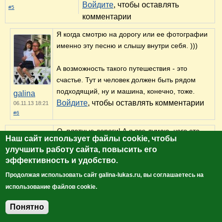
Войдите
, чтобы оставлять
#5
комментарии
Я когда смотрю на дорогу или ее фотографии
именно эту песню и слышу внутри себя. )))
А возможность такого путешествия - это
счастье. Тут и человек должен быть рядом
подходящий, ну и машина, конечно, тоже.
galina
Войдите
, чтобы оставлять комментарии
06.11.13 18:21
#6
О, платные дороги! А я все думаю, чего это
Наш сайт использует файлы cookie, чтобы
украинские власти решили такое новшество
улучшить работу сайта, повысить его
ввести, а они на соседнее государство
эффективность и удобство.
посмотрели :) Я очень люблю машину и
Продолжая использовать сайт galina-lukas.ru, вы соглашаетесь на
сопутствующий ей комфорт, но на короткие
Алекса
использование файлов cookie.
расстояния.
06.11.13 13:48
Войдите
, чтобы оставлять комментарии
#7
Понятно
Добавить комментарий
А я обожаю автотуризм.