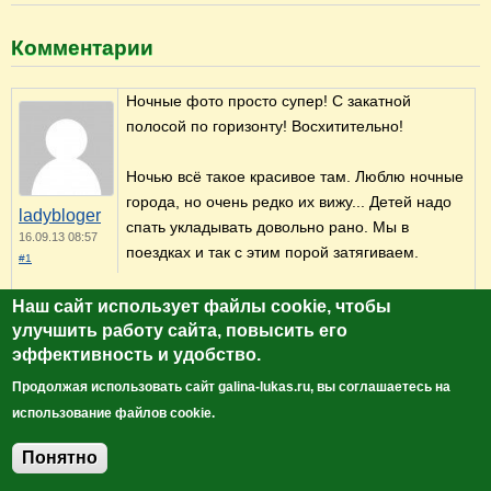
Комментарии
Ночные фото просто супер! С закатной
полосой по горизонту! Восхитительно!
Ночью всё такое красивое там. Люблю ночные
города, но очень редко их вижу... Детей надо
ladybloger
спать укладывать довольно рано. Мы в
16.09.13 08:57
поездках и так с этим порой затягиваем.
#1
Очень хотела погулять по ночному Владимиру, например, да
Наш сайт использует файлы cookie, чтобы
так и не получилось...
улучшить работу сайта, повысить его
Войдите
, чтобы оставлять комментарии
эффективность и удобство.
Продолжая использовать сайт galina-lukas.ru, вы соглашаетесь на
У нас есть маленький секрет. Вечерами мы
использование файлов cookie.
гуляем все вместе, часов до 10, а то и 11.
Ночные фотографии - это уже когда после 12 -
Понятно
Добавить комментарий
делает муж. Он не успокоится, пока не поездит