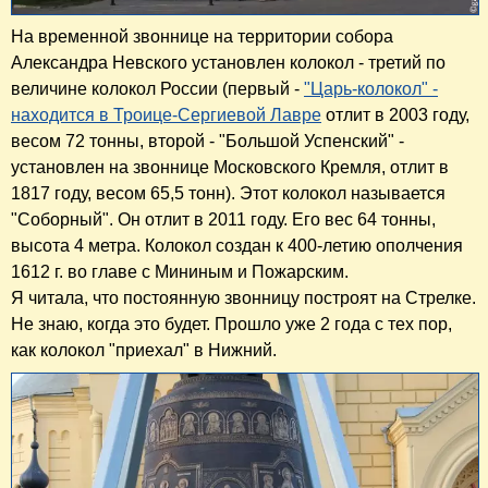
На временной звоннице на территории собора
Александра Невского установлен колокол - третий по
величине колокол России (первый -
"Царь-колокол" -
находится в Троице-Сергиевой Лавре
отлит в 2003 году,
весом 72 тонны, второй - "Большой Успенский" -
установлен на звоннице Московского Кремля, отлит в
1817 году, весом 65,5 тонн). Этот колокол называется
"Соборный". Он отлит в 2011 году. Его вес 64 тонны,
высота 4 метра. Колокол создан к 400-летию ополчения
1612 г. во главе с Мининым и Пожарским.
Я читала, что постоянную звонницу построят на Стрелке.
Не знаю, когда это будет. Прошло уже 2 года с тех пор,
как колокол "приехал" в Нижний.