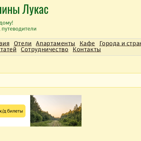
лины Лукас
дому!
, путеводители
вия
Отели
Апартаменты
Кафе
Города и стр
статей
Сотрудничество
Контакты