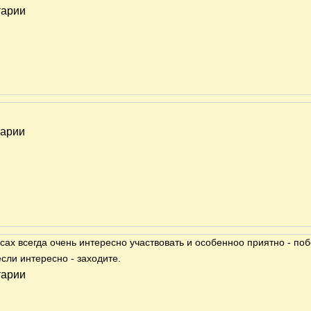
тарии
тарии
ах всегда очень интересно участвовать и особенноо приятно - побе
если интересно - заходите.
тарии