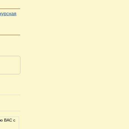
нкурсная
рю ВАС с