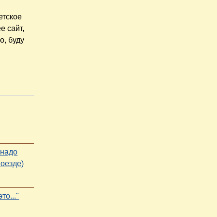
етское
е сайт,
о, буду
 надо
поезде)
то..."