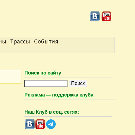
аны
Трассы
События
Поиск по сайту
П
о
Реклама — поддержка клуба
и
с
Наш Клуб в соц. сетях:
к