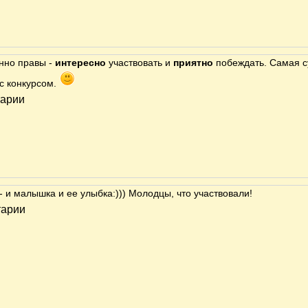
нно правы -
интересно
участвовать и
приятно
побеждать. Самая с
 с конкурсом.
тарии
 - и малышка и ее улыбка:))) Молодцы, что участвовали!
тарии