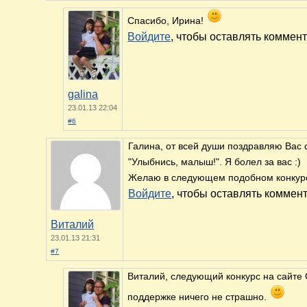
Спасибо, Ирина!
Войдите
, чтобы оставлять коммен
galina
23.01.13 22:04
#6
Галина, от всей души поздравляю Вас 
"Улыбнись, малыш!". Я болел за вас :)
Желаю в следующем подобном конкур
Войдите
, чтобы оставлять коммен
Виталий
23.01.13 21:31
#7
Виталий, следующий конкурс на сайте 
поддержке ничего не страшно.