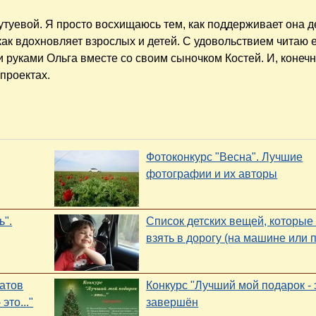
утуевой. Я просто восхищаюсь тем, как поддерживает она д
как вдохновляет взрослых и детей. С удовольствием читаю е
 руками Ольга вместе со своим сыночком Костей. И, конечн
проектах.
Фотоконкурс "Весна". Лучшие
фотографии и их авторы
ь".
Список детских вещей, которые
взять в дорогу (на машине или 
татов
Конкурс "Лучший мой подарок - э
это..."
завершён