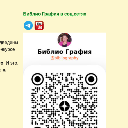
Библио Графия в соц.сетях
одведены
онкурсе
то
. И это,
ень