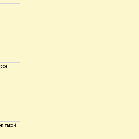
урсе
ри такой