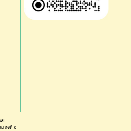
ал,
атией к