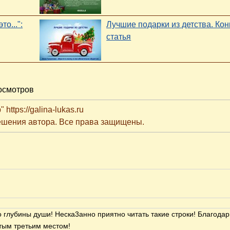
о...":
Лучшие подарки из детства. Ко
статья
осмотров
ttps://galina-lukas.ru
решения автора. Все права защищены.
о глубины души! Неска3анно приятно читать такие строки! Благода
тым третьим местом!