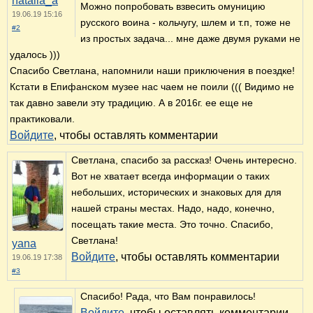
natalia_a
Можно попробовать взвесить омуницию
19.06.19 15:16
русского воина - кольчугу, шлем и т.п, тоже не
#2
из простых задача... мне даже двумя руками не
удалось )))
Спасибо Светлана, напомнили наши приключения в поездке!
Кстати в Епифанском музее нас чаем не поили ((( Видимо не
так давно завели эту традицию. А в 2016г. ее еще не
практиковали.
Войдите
, чтобы оставлять комментарии
Светлана, спасибо за рассказ! Очень интересно.
Вот не хватает всегда информации о таких
небольших, исторических и знаковых для для
нашей страны местах. Надо, надо, конечно,
посещать такие места. Это точно. Спасибо,
Светлана!
yana
Войдите
, чтобы оставлять комментарии
19.06.19 17:38
#3
Спасибо! Рада, что Вам понравилось!
Войдите
, чтобы оставлять комментарии