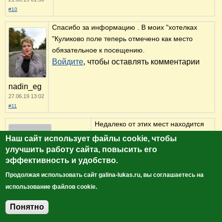
#10
Спасибо за информацию . В моих "хотелках
"Куликово поле теперь отмечено как место
обязательное к посещению.
Войдите
, чтобы оставлять комментарии
nadin_eg
27.06.19 13:02
#11
Недалеко от этих мест находится
село Себино - малая Родина
Наш сайт использует файлы cookie, чтобы
Святой Матроны Москвоской. В
улучшить работу сайта, повысить его
селе сохранилась церковь и купель,
эффективность и удобство.
в которой крестили матушку
Продолжая использовать сайт galina-lukas.ru, вы соглашаетесь на
Екатерина Печникова
Матрону, постоили музей, купель,
31.01.20 13:34
использование файлов cookie.
облагородили родник, сделали
#12
приличную дорогу. Если будете в
Понятно
Добавить комментарий
тех местах советую посетить это светлое место.