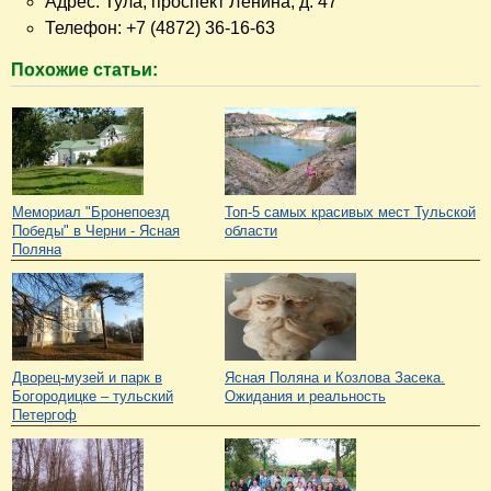
Адрес: Тула, проспект Ленина, д. 47
Телефон: +7 (4872) 36-16-63
Похожие статьи:
Мемориал "Бронепоезд
Топ-5 самых красивых мест Тульской
Победы" в Черни - Ясная
области
Поляна
Дворец-музей и парк в
Ясная Поляна и Козлова Засека.
Богородицке – тульский
Ожидания и реальность
Петергоф