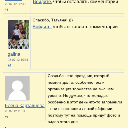
Комментарии
Какая же всё-таки красота. Великолепие! А
Сонечка - маленькая шкодина (это я про лужи).
Войдите
, чтобы оставлять комментарии
Светлана
26.07.12 01:04
#1
Я бы даже сказала, что большая.)))
Войдите
, чтобы оставлять комментарии
galina
28.07.12 10:30
#2