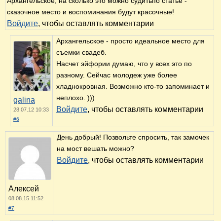
Да, за фонтаны обидно. Да и за многое другое.
А амбарные замки на мостах - дань моде. И
самое показательное, что количество разводов
они не уменьшили. Спасибо за прогулку по
Архангельскому!
Татьяна
Войдите
, чтобы оставлять комментарии
26.07.12 08:30
#3
Спасибо, Татьяна! )))
Войдите
, чтобы оставлять комментарии
galina
28.07.12 10:31
#4
Свадьба - это праздник, который
помнят долго, особенно, если
организация торжества на высшем