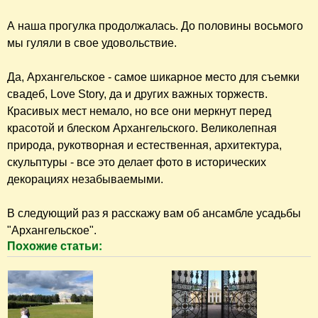
времени - половине шестого - свадебных компаний
почти не осталось.
Здание "Кладовой над оврагом" получило свое название
из-за необычного расположения. Оно выстроено в 18
веке на склоне Москвы-реки.
На сегодня это была последняя свадебная пара,
которую мы увидели.
Около Кладовой над оврагом Сонечка померила лужи в
очередной раз.
Свадебный бум в Архангельском на сегодня закончился.
Уехали последние наряженные машины...
Шел шестой час... К этому времени в парке гуляли уже
только парочки, семьи с детьми, много людей было с