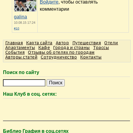
Алексей
08.08.15 11:52
#7
Все вешают. Наверное, можно. ))
Войдите
, чтобы оставлять комментарии
galina
10.08.15 12:38
#8
Спасибо, думаю в субботу узнаем точно)))
Войдите
, чтобы оставлять
комментарии
Алексей