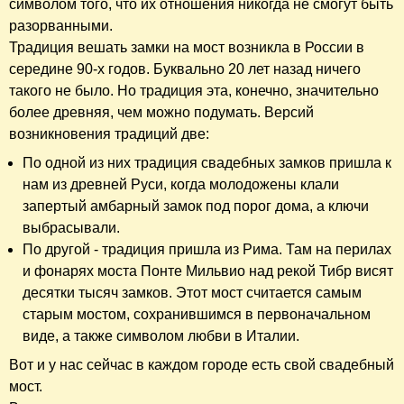
Спускаемся к Москве-реке. Надо признать - лесенка
очень крутая. Когда ее увидела, воскликнула: "Ну прям
Потемкинская лестница!"
Здесь очень живописно и есть даже детская игровая
площадка.
Мы поднялись на арочный мостик. Там висят замочки
влюбленных. А фотографии с замочками - это наша
традиция. Честно говоря, я там пережила шок. Решетки
перил расставлены так широко, что не только ребенок -
взрослый легко проскочит. Очень переживала, пока там
фотографировала свою малышку.