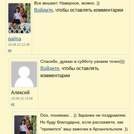
уровне. Не думаю, что молодые
особенно в этот день что-то запомнили
Елена Картавцева
- они в состоянии легкой эйфории,
26.07.12 11:31
поэтому тут на помощь придут фото и
#5
видео этого дня.
Архангельское, на сколько это можно судитьпо статье -
сказочное место и воспоминания будут красочные!
Войдите
, чтобы оставлять комментарии
Архангельское - просто идеальное место для
съемки свадеб.
Насчет эйфории думаю, что у всех это по
разному. Сейчас молодеж уже более
хладнокровная. Возможно кто-то запоминает и
неплохо. )))
galina
Войдите
, чтобы оставлять комментарии
28.07.12 10:33
#6
День добрый! Позвольте спросить, так замочек
на мост вешать можно?
Войдите
, чтобы оставлять комментарии