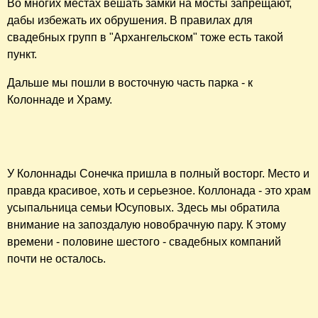
Кстати, несколько слов о красивой традиции свадебных
замков.
Свадебный замок - это символ вечной любви.
Молодожены закрывают замок и выбрасывают ключ от
него в ближайший водоем - реку, озеро. Замок является
символом того, что их отношения никогда не смогут быть
разорванными.
Традиция вешать замки на мост возникла в России в
середине 90-х годов. Буквально 20 лет назад ничего
такого не было. Но традиция эта, конечно, значительно
более древняя, чем можно подумать. Версий
возникновения традиций две:
По одной из них традиция свадебных замков пришла к
нам из древней Руси, когда молодожены клали
запертый амбарный замок под порог дома, а ключи
выбрасывали.
По другой - традиция пришла из Рима. Там на перилах
и фонарях моста Понте Мильвио над рекой Тибр висят
десятки тысяч замков. Этот мост считается самым