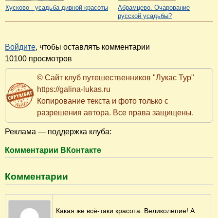
Похожие статьи:
Архангельское. Свадебный бум в
Архангельское. Дворец с
"Подмосковном Версале". Часть 1.
"сюрпризом"
Архангельское. Прогулка под
Луч света в темном царстве.
дождем. Фоторепортаж
История одной поездки в
Архангельское...
Угреша, согрей мое сердце!
Остафьево. Облака в пруду