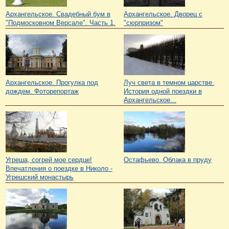
колясками. Сонюшка устала, спать-то не удалось. Как
уснешь, когда кругом такая красота и жизнь бьет
ключем? Где увидишь такое свадебное великолепие?
Жизнь-мечту?
А наша прогулка продолжалась. До половины восьмого
мы гуляли в свое удовольствие.
Да, Архангельское - самое шикарное место для съемки
свадеб, Love Story, да и других важных торжеств.
Красивых мест немало, но все они меркнут перед
красотой и блеском Архангельского. Великолепная
природа, рукотворная и естественная, архитектура,
скульптуры - все это делает фото в исторических
декорациях незабываемыми.
В следующий раз я расскажу вам об ансамбле усадьбы
"Архангельское".