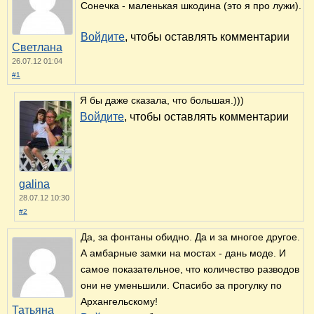
Впечатления о поездке в Николо -
Угрешский монастырь
Кусково - усадьба дивной красоты
Абрамцево. Очарование
русской усадьбы?
Войдите
, чтобы оставлять комментарии
10100 просмотров
© Сайт клуб путешественников "Лукас Тур"
https://galina-lukas.ru
Копирование текста и фото только с
разрешения автора. Все права защищены.
Реклама — поддержка клуба:
Комментарии ВКонтакте