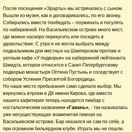
После посещения «Эрарты» мы встречались с сыном.
Вышли из музея, как и договаривались, по его звонку.
Собирались вместе пообедать – поужинать и погулять
по набережной. На Васильевском острове много мест,
где можно наскоро перекусить или посидеть в
удовольствие. С утра я не могла выбрать между
подвальчиком для местных на Шкиперском протоке и
уютным кафе «У подворья» на набережной лейтенанта
Шмидта, которое относится к Санкт-Петербургскому
подворью монастыря Оптина Пустынь и соседствует с
собором Успения Пресвятой Богородицы.
Но наше место пребывания само сделало выбор. Мы
вернулись втроем в ДК имени Кирова, где вместо
нашего кафетерия теперь находится пивбар с
ностальгическим названием
«Гавань»,
- так называлась
уже несуществующая знаменитая пивная на
Васильевском острове. Бар оказался не сам по себе, а
при огромном бильярдном клубе. Играть мы не пошли.