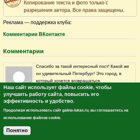
Копирование текста и фото только с
разрешения автора. Все права защищены.
Реклама — поддержка клуба:
Комментарии ВКонтакте
Комментарии
Спасибо за такой интересный пост! Какой же
он удивительный Петербург! Это город, в
который хочется возвращаться.
Наш сайт использует файлы cookie, чтобы
Войдите
, чтобы оставлять комментарии
улучшить работу сайта, повысить его
Галина517
эффективность и удобство.
10.06.17 21:47
Продолжая использовать сайт galina-lukas.ru, вы соглашаетесь на
#1
использование файлов cookie.
Да, Галина! Петербург удивительный город, в
кот ором можно постоянно открывать что-то
Понятно
Добавить комментарий
новое. Спасибо за Вашу оценку.