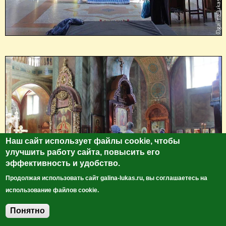
Наш сайт использует файлы cookie, чтобы
улучшить работу сайта, повысить его
эффективность и удобство.
Продолжая использовать сайт galina-lukas.ru, вы соглашаетесь на
использование файлов cookie.
Понятно
Росписи Рождественского собора в серо-коричневых
Добавить комментарий
тонах очень необычны.