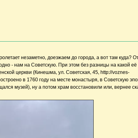
олетает незаметно, доезжаем до города, а вот там куда? 
т одно - нам на Советскую. При этом без разницы на какой её
нской церкви (Кинешма, ул. Советская, 45, http://voznes-
 построено в 1760 году на месте монастыря, в Советскую эпох
ался музей), ну а потом храм восстановили или, вернее ск