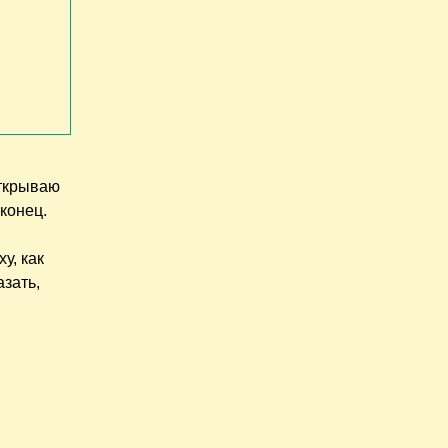
Открываю
 конец.
у, как
азать,