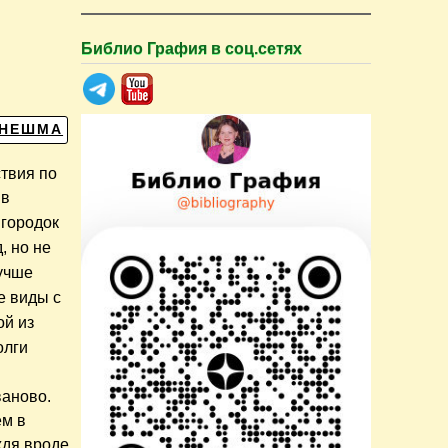
Библио Графия в соц.сетях
ИНЕШМА
ствия
по
 в
 городок
, но не
лучше
е виды с
ой из
олги
ваново.
ем в
ждя вроде