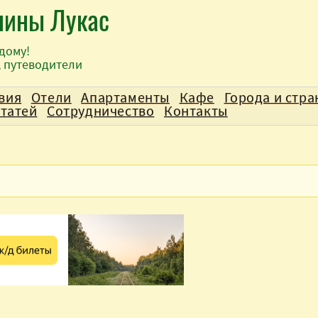
лины Лукас
дому!
, путеводители
вия
Отели
Апартаменты
Кафе
Города и стр
статей
Сотрудничество
Контакты