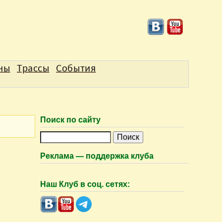
аны
Трассы
События
Поиск по сайту
П
о
Реклама — поддержка клуба
и
с
Наш Клуб в соц. сетях:
к