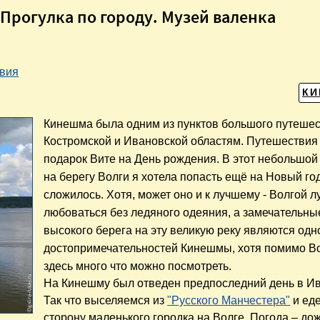
Прогулка по городу. Музей валенка
вия
К
Кинешма была одним из пунктов большого путеше
Костромской и Ивановской областям. Путешествия
подарок
Вите на День рождения. В этот небольшой
на берегу Волги я хотела попасть ещё на Новый год
сложилось. Хотя, может оно и к лучшему - Волгой 
любоваться без ледяного одеяния, а замечательны
высокого берега на эту великую реку являются одн
достопримечательностей Кинешмы, хотя помимо В
здесь много что можно посмотреть.
На Кинешму был отведен предпоследний день в И
Так что выселяемся из
"Русского Манчестера"
и ед
сторону маленького городка на Волге. Погода – до