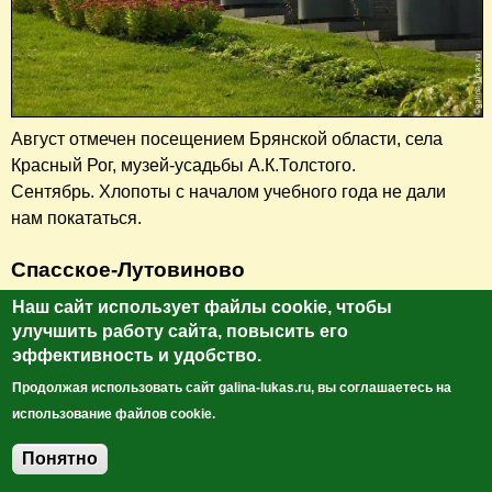
Август отмечен посещением Брянской области, села
Красный Рог, музей-усадьбы А.К.Толстого.
Сентябрь. Хлопоты с началом учебного года не дали
нам покататься.
Спасское-Лутовиново
Наш сайт использует файлы cookie, чтобы
В октябре мы снова собрались в
Спасское-Лутовиново
.
улучшить работу сайта, повысить его
Не поленюсь сказать еще раз, что
очень
люблю это
эффективность и удобство.
место! Красота, тишина, покой!
Продолжая использовать сайт galina-lukas.ru, вы соглашаетесь на
использование файлов cookie.
Понятно
Добавить комментарий