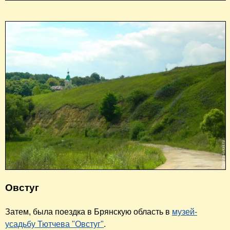
Овстуг
Затем, была поездка в Брянскую область в
музей-
усадьбу Тютчева "Овстуг"
.