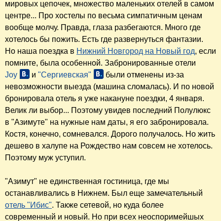
мировых цепочек, множество маленьких отелей в самом
центре... Про хостелы по весьма симпатичным ценам
вообще молчу. Правда, глаза разбегаются. Много где
хотелось бы пожить. Есть где развернуться фантазии.
Но наша поездка в
Нижний Новгород на Новый год
, если
помните, была особенной. Забронированные отели
Joy
и
"Сергиевская"
были отменены из-за
невозможности выезда (машина сломалась). И по новой
бронировала отель я уже накануне поездки, 4 января.
Велик ли выбор... Поэтому увидев последний Полулюкс
в "Азимуте" на нужные нам даты, я его забронировала.
Костя, конечно, сомневался. Дорого получалось. Но жить
дешево в халупе на Рождество нам совсем не хотелось.
Поэтому муж уступил.
"Азимут" не единственная гостиница, где мы
останавливались в Нижнем. Был еще замечательный
отель "Ибис"
. Также сетевой, но куда более
современный и новый. Но при всех неоспоримейшых