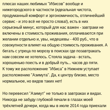
плюсах наших любимых "Ибисов" вообще и
нижегородского в частности (идеальная чистота,
продуманный комфорт и эргономичность, отличнейший
сервис - и это всё не просто слова!), есть в них
серьезный минус, который для нас важен - завтраки не
включены в стоимость проживания, оплачиваются при
желании отдельно и, увы, недешевы - 400 руб., что в
совокупности влияет на общую стоимость проживания. А
бегать с утреца по морозу в поисках где позавтракать
нам совсем не хотелось. Стояла задача - встать,
хорошенько поесть и в добрый путь... часов до пяти.
К тому же расположение "Ибиса" в Н
ижнем
уступает
расположению "Азимута". Да, к центру близко, место
нормальное, но видов таких нет!
Но перевесил "Азимут" не только в завтраках и видах.
Никогда не забуду глубокой печали в глазах моей
трёхлетней дочери, когда мы
в июле 2014 года
приехали