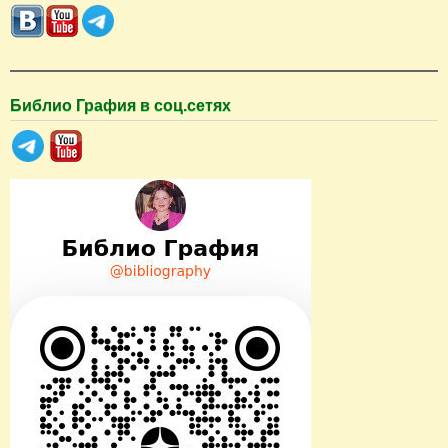
с
к
Библио Графия в соц.сетях