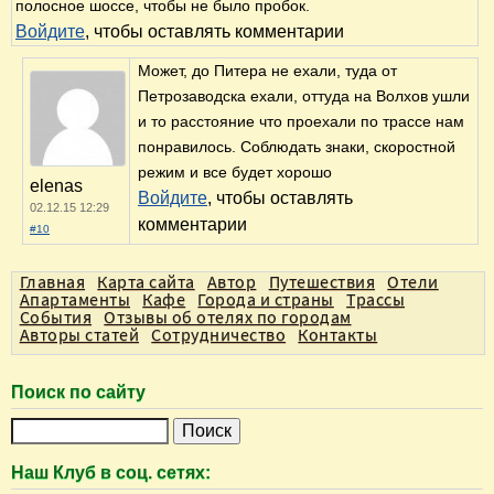
полосное шоссе, чтобы не было пробок.
Войдите
, чтобы оставлять комментарии
Может, до Питера не ехали, туда от
Петрозаводска ехали, оттуда на Волхов ушли
и то расстояние что проехали по трассе нам
понравилось. Соблюдать знаки, скоростной
режим и все будет хорошо
elenas
Войдите
, чтобы оставлять
02.12.15 12:29
комментарии
#10
Главная
Карта сайта
Автор
Путешествия
Отели
Апартаменты
Кафе
Города и страны
Трассы
События
Отзывы об отелях по городам
Авторы статей
Сотрудничество
Контакты
Поиск по сайту
П
о
Наш Клуб в соц. сетях:
и