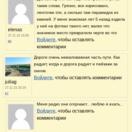
такие слова. Грязно, все изрисовано,
ленточки эти, а сколько там пирамидок из
камней. У меня знакомая лет 5 назад ездила
у неё на фотках такого нет, жалко что
elenas
значимое место превратили черте во что
27.11.15 16:00
Войдите
, чтобы оставлять
#6
комментарии
Дороги очень немаловажная часть пути. Как
радует, когда и дорога радует и пейзажи за
окном.
Войдите
, чтобы оставлять комментарии
juliag
27.11.15 20:19
#7
Меня редко они огорчают... люблю я ехать...
Войдите
, чтобы оставлять
комментарии