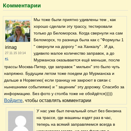
Комментарии
Мы тоже были приятно удивлены тем , как
хорошо сделали эту трассу, тестировали
только до Беломорска. Когда свернули на сам
Беломорск, то разница была как с "Формулы 1
" свернули на дорогу " на Ханкалу" . И да,
irinag
удивило малое количество заправок, а до
27.11.15 10:14
#1
Мурманска оказывается ещё меньше, после
трассы Москва-Питер, где заправок " мильен" это было чуть
напряжно. Будущим летом тоже поедем до Мурманска и
дальше в Норвегию( если границу не закроют в связи с
нынешними событиями) и " заценим" эту дорожку. Спасибо за
информацию. Без фото у столба тоже не обойдётся)))))
Войдите
, чтобы оставлять комментарии
У нас уже был печальный опыт без бензина
на трассе, где машины ездят раз в час,
теперь на всякий заправляемся всегда в
незнакомом месте, но сам факт что с