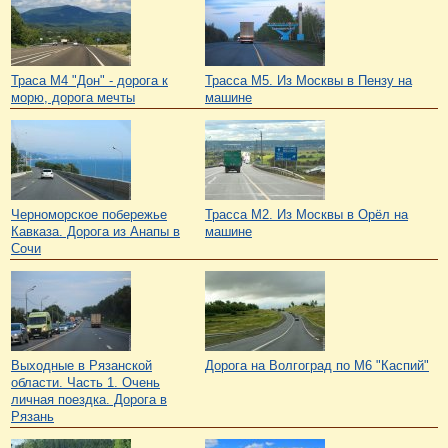
Траса М4 "Дон" - дорога к
Трасса М5. Из Москвы в Пензу на
морю, дорога мечты
машине
Черноморское побережье
Трасса М2. Из Москвы в Орёл на
Кавказа. Дорога из Анапы в
машине
Сочи
Выходные в Рязанской
Дорога на Волгоград по М6 "Каспий"
области. Часть 1. Очень
личная поездка. Дорога в
Рязань