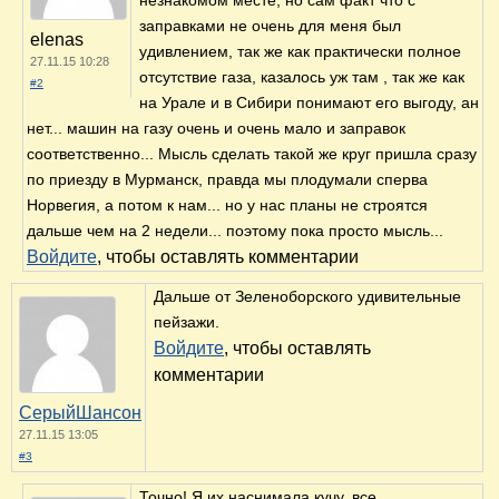
заправками не очень для меня был
elenas
удивлением, так же как практически полное
27.11.15 10:28
отсутствие газа, казалось уж там , так же как
#2
на Урале и в Сибири понимают его выгоду, ан
нет... машин на газу очень и очень мало и заправок
соответственно... Мысль сделать такой же круг пришла сразу
по приезду в Мурманск, правда мы плодумали сперва
Норвегия, а потом к нам... но у нас планы не строятся
дальше чем на 2 недели... поэтому пока просто мысль...
Войдите
, чтобы оставлять комментарии
Дальше от Зеленоборского удивительные
пейзажи.
Войдите
, чтобы оставлять
комментарии
СерыйШансон
27.11.15 13:05
#3
Точно! Я их наснимала кучу, все