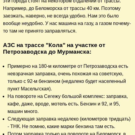
эти города стоят на некотором отдалении от трассы.
Например, до Беломорска от трассы 40 км. Поэтому
заезжать, наверно, не всегда удобно. Нам это было
вообще неудобно. У нас машина на газу, а газом почему-
то там не принято заправляться.
АЗС на трассе "Кола" на участке от
Петрозаводска до Мурманска:
Примерно на 180-м километре от Петрозаводска есть
невзрачная заправка,
очень
похожая на советскую,
только с 92-м бензином (недалеко будет населенный
пункт Масельгская).
На повороте на Сегежу большой комплекс: заправка,
кафе, даже, вроде, мотель есть. Бензин и 92, и 95,
машин много.
Следующая заправка недалеко (километров тридцать)
- ТНК. Не помню, какие марки бензина там есть.
Потом заправка только на повороте на Беломорск, в