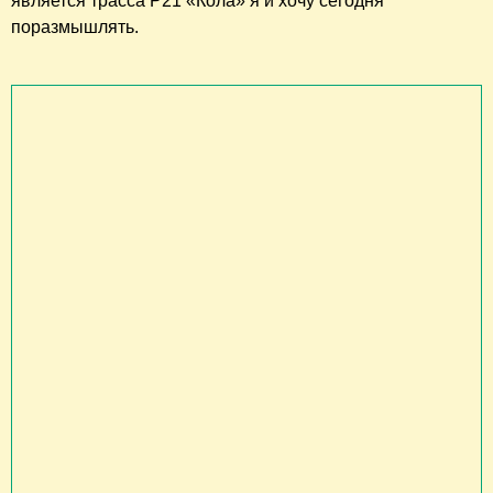
является трасса Р21 «Кола» я и хочу сегодня
поразмышлять.