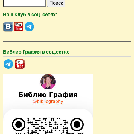
П
о
Наш Клуб в соц. сетях:
и
с
к
Библио Графия в соц.сетях