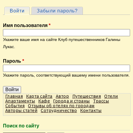
Войти
(активная вкладка)
Забыли пароль?
Г
л
Имя пользователя
*
а
в
Укажите ваше имя на сайте Клуб путешественников Галины
н
Лукас.
ы
Пароль
*
е
в
Укажите пароль, соответствующий вашему имени пользователя.
к
л
а
Главная
Карта сайта
Автор
Путешествия
Отели
Апартаменты
Кафе
Города и страны
Трассы
д
События
Отзывы об отелях по городам
Авторы статей
Сотрудничество
Контакты
к
и
Поиск по сайту