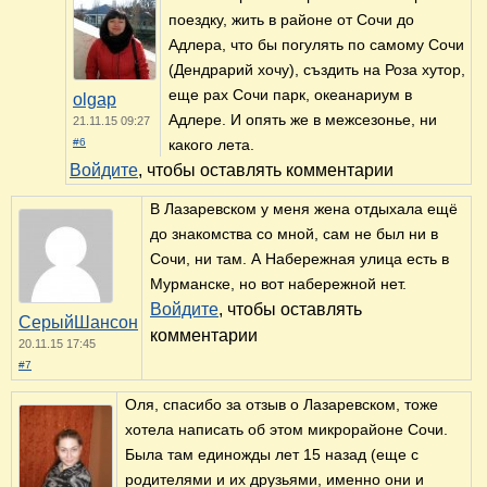
поездку, жить в районе от Сочи до
Адлера, что бы погулять по самому Сочи
(Дендрарий хочу), създить на Роза хутор,
еще рах Сочи парк, океанариум в
olgap
Адлере. И опять же в межсезонье, ни
21.11.15 09:27
#6
какого лета.
Войдите
, чтобы оставлять комментарии
В Лазаревском у меня жена отдыхала ещё
до знакомства со мной, сам не был ни в
Сочи, ни там. А Набережная улица есть в
Мурманске, но вот набережной нет.
Войдите
, чтобы оставлять
СерыйШансон
комментарии
20.11.15 17:45
#7
Оля, спасибо за отзыв о Лазаревском, тоже
хотела написать об этом микрорайоне Сочи.
Была там единожды лет 15 назад (еще с
родителями и их друзьями, именно они и