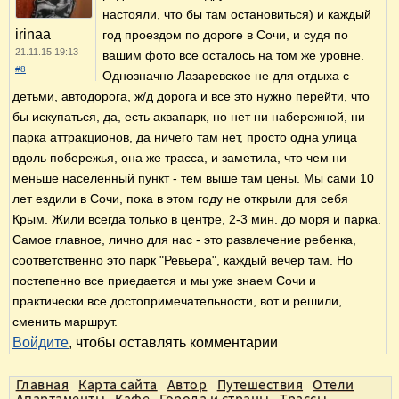
настояли, что бы там остановиться) и каждый
irinaa
год проездом по дороге в Сочи, и судя по
21.11.15 19:13
вашим фото все осталось на том же уровне.
#8
Однозначно Лазаревское не для отдыха с
детьми, автодорога, ж/д дорога и все это нужно перейти, что
бы искупаться, да, есть аквапарк, но нет ни набережной, ни
парка аттракционов, да ничего там нет, просто одна улица
вдоль побережья, она же трасса, и заметила, что чем ни
меньше населенный пункт - тем выше там цены. Мы сами 10
лет ездили в Сочи, пока в этом году не открыли для себя
Крым. Жили всегда только в центре, 2-3 мин. до моря и парка.
Самое главное, лично для нас - это развлечение ребенка,
соответственно это парк "Ревьера", каждый вечер там. Но
постепенно все приедается и мы уже знаем Сочи и
практически все достопримечательности, вот и решили,
сменить маршрут.
Войдите
, чтобы оставлять комментарии
Главная
Карта сайта
Автор
Путешествия
Отели
Апартаменты
Кафе
Города и страны
Трассы