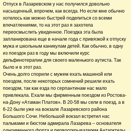
Отпуск в Лазаревском у нас получился довольно
насыщенный, впрочем, как всегда. Но если мне обычно
хотелось как можно быстрей поделиться со всеми
впечатлениями, то на этот раз я захотела
переосмыслить увиденное. Поездка эта была
запланирована еще в начале года с привязкой к отпуску
мужа и школьным каникулам детей. Как обычно, в одну
из поездок раз в году мы включили курс
дельфинотерапии для своего маленького аутиста. Так
было и в этот раз.
Очень долго спорили с мужем ехать машиной или
поездом, после некоторых сомнений решили ехать
поездом, так как езда по серпантинам нас мало
привлекала. Ехали мы фирменным поездом из Ростова-
на-Дону «Атаман Платов». В 20-58 мы сели в поезд, а в
6-22 были уже на вокзале Лазаревского района
Большого Сочи. Небольшой вокзал встретил нас
пальмами и бюстом адмирала Лазарева – основателя
одноименного форта и первооткрывателем Антарктиды.