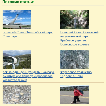
Похожие статьи:
Большой Сочи. Олимпийский парк.
Большой Сочи. Сочинский
Сочи парк
национальный парк.
Крабовое ущелье.
Волконское ущелье
Как за один день увидеть Скайпарк,
Форелевое хозяйство
Ахштырскую пещеру и форелевое
"Адлер" в Сочи
хозяйство (Сочи)