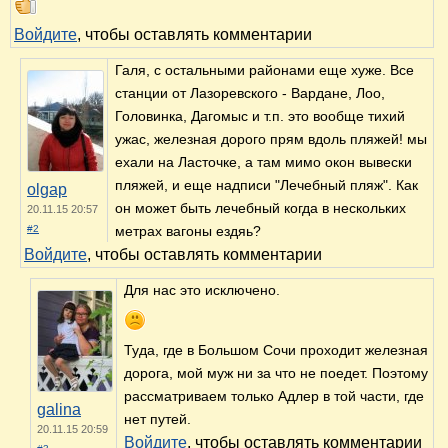
Войдите
, чтобы оставлять комментарии
Галя, с остальными районами еще хуже. Все
станции от Лазоревского - Вардане, Лоо,
Головинка, Дагомыс и т.п. это вообще тихий
ужас, железная дорого прям вдоль пляжей! мы
ехали на Ласточке, а там мимо окон вывески
пляжей, и еще надписи "Лечебный пляж". Как
olgap
он может быть лечебный когда в нескольких
20.11.15 20:57
#2
метрах вагоны ездяь?
Войдите
, чтобы оставлять комментарии
Для нас это исключено.
Туда, где в Большом Сочи проходит железная
дорога, мой муж ни за что не поедет. Поэтому
рассматриваем только Адлер в той части, где
galina
нет путей.
20.11.15 20:59
Войдите
, чтобы оставлять комментарии