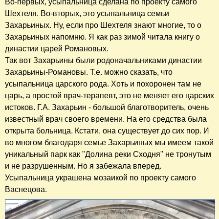
Во-первых, усыпальница сделана по проекту самого
Шехтеля. Во-вторых, это усыпальница семьи
Захарьиных. Ну, если про Шехтеля знают многие, то о
Захарьиных напомню. Я как раз зимой читала книгу о
династии царей Романовых.
Так вот Захарьины были родоначальниками династии
Захарьины-Романовы. Т.е. можно сказать, что
усыпальница царского рода. Хоть и похоронен там не
царь, а простой врач-терапевт, это не меняет его царских
истоков. Г.А. Захарьин - большой благотворитель, очень
известный врач своего времени. На его средства была
открыта больница. Кстати, она существует до сих пор. И
во многом благодаря семье Захарьиных мы имеем такой
уникальный парк как "Долина реки Сходня" не тронутым
и не разрушенным. Но я забежала вперед.
Усыпальница украшена мозаикой по проекту самого
Васнецова.