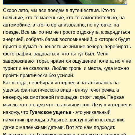
Скоро лето, мы все поедем в путешествия. Кто-то
большие, кто-то маленькие, кто-то самостоятельно, на
автомобиле, а кто-то организованно, по путевке, на
поезде. Все мы хотим не просто отдохнуть, а зарядиться
энергией, собрать багаж воспоминаний, о которых будет
приятно думать в ненастные зимние вечера, перебирать
фотографии, радоваться, что ты тут был. Меня
завораживают горы, нравится ощущение полета, но я не
турист и не скалолаз. Люблю тропы и места, куда можно
пройти практически без усилий.
Как всегда, перебирая интернет, я наталкиваюсь на
ущелье фантастического вида - внизу течет речка, а
наверху, на смотровой площадке, стоят люди. Первая
мысль, что это для
что-то
альпинистов. Лезу в интернет и
нахожу, что
Гуамское ущелье
- это уникальный
памятник природы в Адыгее, доступный к посещению
даже с маленькими детьми. Вот это нам подходит.
Выяснила, что Гуамское ущелье находится с северной