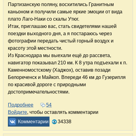
Партизанскую поляну, восхитились Гранитным
каньоном и получили самые яркие эмоции от вида
плато Лаго-Наки со скалы Утюг.
Итак, приглашаю вас, стать свидетелями нашей
поездки выходного дня, а я постараюсь через
фотографии передать чистый горный воздух и
красоту этой местности.
Из Краснодара мы выехали ещё до рассвета,
навигатор показывал 210 км. К 8 утра подъехали к п.
Каменномостскому (Хаджох), оставив позади
Белореченск и Майкоп. Впереди 46 км до Гузерипля
по красивой дороге с природными
достопримечательностями.
Подробнее
о Достопримечательности Адыгеи. Часть 1. Г
54
Войдите
, чтобы оставлять комментарии
Комментарии
34338