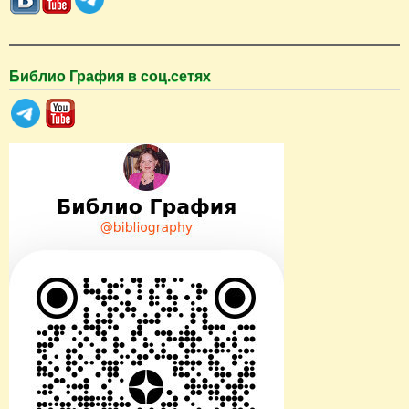
к
Библио Графия в соц.сетях