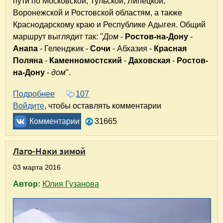
пути по Московской, Тульской, Липецкой,
Воронежской и Ростовской областям, а также
Краснодарскому краю и Республике Адыгея. Общий
маршрут выглядит так: "
Дом
-
Ростов-на-Дону
-
Анапа
- Геленджик -
Сочи
- Абхазия -
Красная
Поляна
-
Каменномостский
-
Даховская
-
Ростов-
на-Дону
-
дом
".
Подробнее
о Анапа - Сочи - Адыгея. Путешествие на юг
107
Войдите
, чтобы оставлять комментарии
Комментарии
31665
Лаго-Наки зимой
03 марта 2016
Автор:
Юлия Гузанова