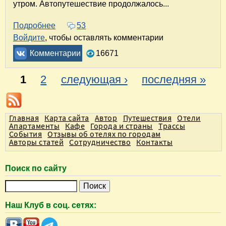
утром. Автопутешествие продолжалось...
Подробнее
о Автопутешествие "Обнинск - Архипо-Осиповк
53
Войдите
, чтобы оставлять комментарии
Комментарии
16671
1
2
следующая ›
последняя »
С
т
Главная
Карта сайта
Автор
Путешествия
Отели
р
Апартаменты
Кафе
Города и страны
Трассы
а
События
Отзывы об отелях по городам
Авторы статей
Сотрудничество
Контакты
н
и
Поиск по сайту
ц
П
ы
о
Наш Клуб в соц. сетях:
и
с