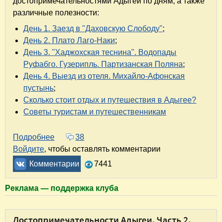
достопримечательностями Адыгеи по дням, а также
различные полезности:
День 1. Заезд в "Даховскую Слободу"
;
День 2. Плато Лаго-Наки
;
День 3. "Хаджохская теснина". Водопады
Руфабго. Гузерипль. Партизанская Поляна
;
День 4. Выезд из отеля. Михайло-Афонская
пустынь
;
Сколько стоит отдых и путешествия в Адыгее?
Советы туристам и путешественникам
Подробнее
о Крым – Адыгея – Домбай. Часть 2. Адыгея
38
Войдите
, чтобы оставлять комментарии
Комментарии
7441
Реклама — поддержка клуба
Достопримечательности Адыгеи. Часть 2.