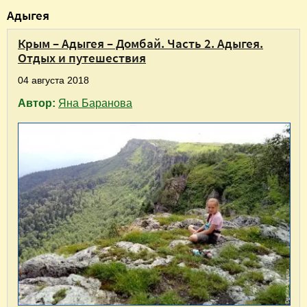
В
Адыгея
ы
Крым – Адыгея – Домбай. Часть 2. Адыгея.
з
Отдых и путешествия
д
04 августа 2018
е
Автор:
Яна Баранова
с
ь