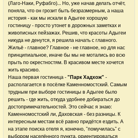
(Лаго-Наки, Руфабго)... Но, уже начав делать отчёт,
поняла, что он грозит быть безразмерным, а наша
история - как мы искали в Адыгее хорошую
гостиницу - просто утонет в дорожных заметках и
живописных пейзажах. Решив, что красоты Адыгеи
никуда не денутся, я решила начать с главного.
Жильё - главное? Главное - не главное, но для нас
принципиальное, иначе бы мы не мотались во всю
прыть по окрестностям. В красивом месте хочется
жить красиво.
Наша первая гостиница -
"Парк Хадхож"
-
располагается в посёлке Каменномостский. Самым
трудным при выборе гостиницы в Адыгее было
решить - где жить, откуда удобнее добираться до
достопримечательностей. Это сейчас я знаю:
Каменномостский ли, Даховская - без разницы. К
интересным местам всё равно придётся ездить. А
на этапе поиска отеля я, конечно, "помучилась" с
выбором населённого пункта, ориентироваться