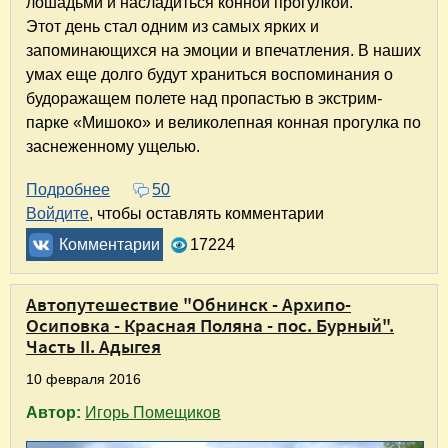
лошадьми и насладиться конной прогулкой.
Этот день стал одним из самых ярких и
запоминающихся на эмоции и впечатления. В наших
умах еще долго будут храниться воспоминания о
будоражащем полете над пропастью в экстрим-
парке «Мишоко» и великолепная конная прогулка по
заснеженному ущелью.
Подробнее
о Экстремальные полеты и конная прогулка
50
Войдите
, чтобы оставлять комментарии
Комментарии
17224
Автопутешествие "Обнинск - Архипо-
Осиповка - Красная Поляна - пос. Бурный".
Часть II. Адыгея
10 февраля 2016
Автор:
Игорь Помещиков