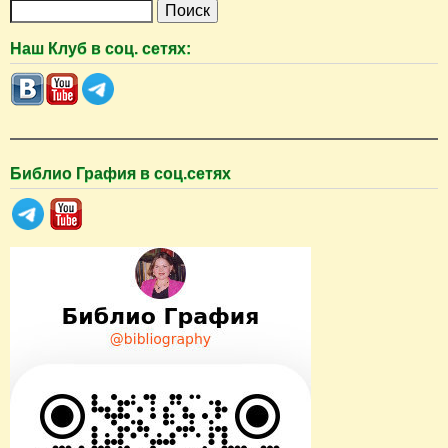
П
о
Наш Клуб в соц. сетях:
и
с
к
Библио Графия в соц.сетях