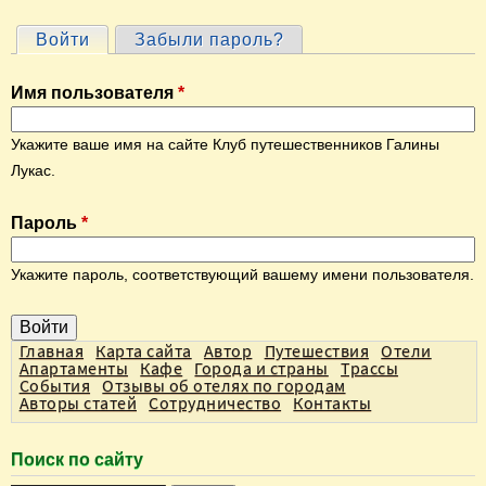
Войти
(активная вкладка)
Забыли пароль?
Г
л
Имя пользователя
*
а
в
Укажите ваше имя на сайте Клуб путешественников Галины
н
Лукас.
ы
Пароль
*
е
в
Укажите пароль, соответствующий вашему имени пользователя.
к
л
а
Главная
Карта сайта
Автор
Путешествия
Отели
Апартаменты
Кафе
Города и страны
Трассы
д
События
Отзывы об отелях по городам
Авторы статей
Сотрудничество
Контакты
к
и
Поиск по сайту