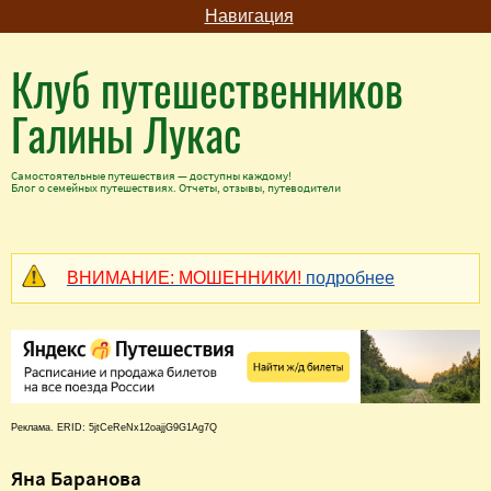
Навигация
Клуб путешественников
Галины Лукас
Самостоятельные путешествия — доступны каждому!
Блог о семейных путешествиях. Отчеты, отзывы, путеводители
ВНИМАНИЕ: МОШЕННИКИ!
подробнее
Реклама. ERID: 5jtCeReNx12oajjG9G1Ag7Q
Яна Баранова