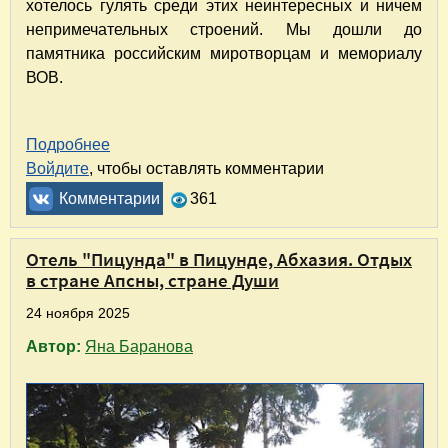
хотелось гулять среди этих неинтересных и ничем
непримечательных строений. Мы дошли до
памятника российским миротворцам и мемориалу
ВОВ.
Подробнее
о Путешествие по маршруту Пицунда, Абхази
Войдите
, чтобы оставлять комментарии
Комментарии
361
Отель "Пицунда" в Пицунде, Абхазия. Отдых
в стране Апсны, стране Души
24 ноября 2025
Автор:
Яна Баранова