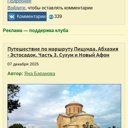
Подробнее
о Апартаменты "Мерибель" в Эстосадке. Ду
Войдите
, чтобы оставлять комментарии
Комментарии
339
Реклама — поддержка клуба
Путешествие по маршруту Пицунда, Абхазия
- Эстосадок. Часть 3. Сухум и Новый Афон
07 декабря 2025
Автор:
Яна Баранова