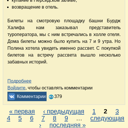
купание в Персидском заливе;
возвращение в отель.
Билеты на смотровую площадку башни Бурдж
Халифа нам заказывал представитель
туроператора, мы с ним встречались в холле отеля.
Дома билеты можно было купить на 7 и 9 утра. Но
Полина хотела увидеть именно рассвет. С покупкой
билетов на встречу рассвета вышло несколько
забавных историй.
Подробнее
о Путешествие в удивительный Дубай. Часть
Войдите
, чтобы оставлять комментарии
Комментарии
379
« первая
‹ предыдущая
1
2
3
С
4
5
6
7
8
9
…
следующая
›
последняя »
т