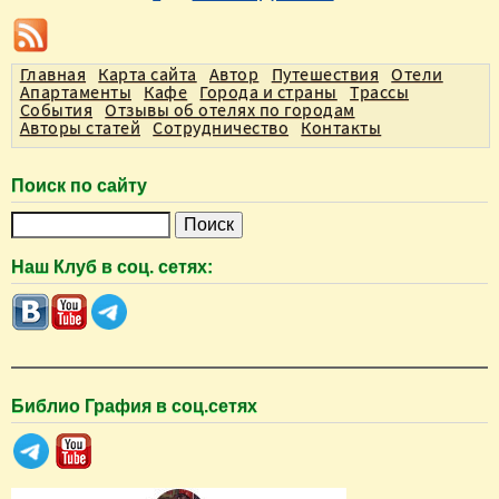
р
а
Главная
Карта сайта
Автор
Путешествия
Отели
н
Апартаменты
Кафе
Города и страны
Трассы
События
Отзывы об отелях по городам
и
Авторы статей
Сотрудничество
Контакты
ц
ы
Поиск по сайту
П
о
Наш Клуб в соц. сетях:
и
с
к
Библио Графия в соц.сетях