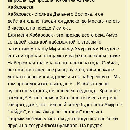
выросла, где прошла половина жизни, о
Хабаровске.
Хабаровск - столица Дальнего Востока, и он
действительно находится далеко, до Москвы лететь
8 часов, а на поезде 7 суток...
Для меня Хабаровск - это прежде всего река Амур
со своей красивой набережной, с утесом, с
памятником графу Муравьёву-Амурскому. На утесе
есть смотровая площадка и кафе на верхнем этаже.
Набережная красива во все времена года. Сейчас,
весной, тает снег, всё распускается, хабаровчане
достают велосипеды, ролики и на набережную... Мы
там проводили все выходные... И обязательно
нужно посмотреть, не пошел ли ледоход... Красивое
зрелище! В это время в Хабаровске очень ветрено,
говорят, даже, что сильный ветер будет пока Амур не
"пойдет", и пока Амур не "встанет" (осенью).
Вторым любимым местом для прогулок у нас были
пруды на Уссурийском бульваре. На прудах