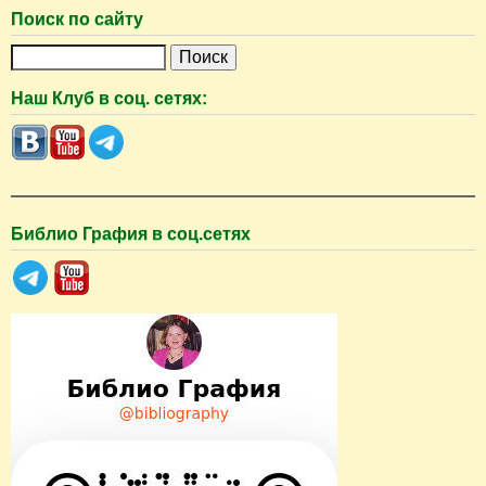
Поиск по сайту
П
о
Наш Клуб в соц. сетях:
и
с
к
Библио Графия в соц.сетях