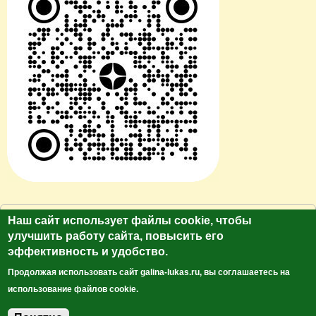
© Сайт клуб путешественников "Лукас Тур"
Наш сайт использует файлы cookie, чтобы
https://galina-lukas.ru.
улучшить работу сайта, повысить его
эффективность и удобство.
Копирование текста и фото только с разрешения
автора. Все права защищены.
Продолжая использовать сайт galina-lukas.ru, вы соглашаетесь на
использование файлов cookie.