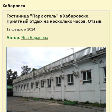
В
Хабаровск
ы
Гостиница "Парк отель" в Хабаровске.
з
Приятный отдых на несколько часов. Отзыв
д
12 февраля 2024
е
Автор:
Яна Баранова
с
ь