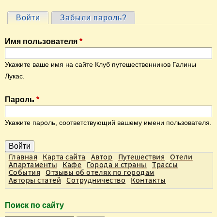
Войти
(активная вкладка)
Забыли пароль?
Г
л
Имя пользователя
*
а
в
Укажите ваше имя на сайте Клуб путешественников Галины
н
Лукас.
ы
Пароль
*
е
в
Укажите пароль, соответствующий вашему имени пользователя.
к
л
а
Главная
Карта сайта
Автор
Путешествия
Отели
Апартаменты
Кафе
Города и страны
Трассы
д
События
Отзывы об отелях по городам
Авторы статей
Сотрудничество
Контакты
к
и
Поиск по сайту