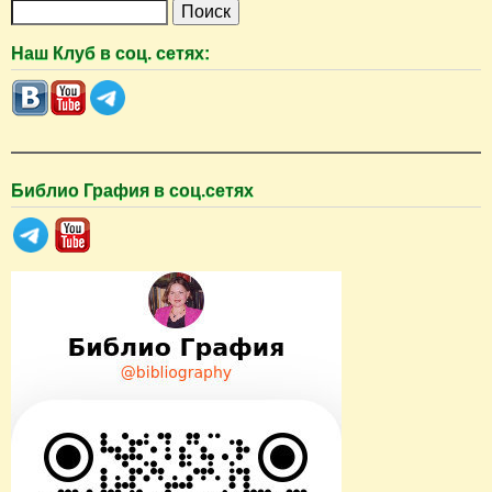
П
о
Наш Клуб в соц. сетях:
и
с
к
Библио Графия в соц.сетях