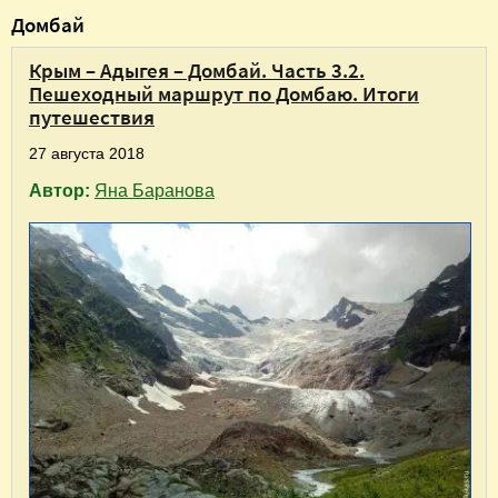
В
Домбай
ы
Крым – Адыгея – Домбай. Часть 3.2.
з
Пешеходный маршрут по Домбаю. Итоги
д
путешествия
е
27 августа 2018
с
Автор:
Яна Баранова
ь