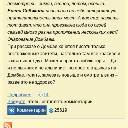
посмотреть - зимой, весной, летом, осенью.
Елена Себякина
испытала на себе невероятную
притягательность этих мест. А как еще назвать
тот факт, что она приезжала сюда со своей
семьей много раз на протяжении нескольких лет?
Очарование Домбаем.
При рассказе о Домбае хочется писать только
восторженные эпитеты, настолько там все красиво и
захватывает дух. Может я просто люблю горы… Да,
я не лыжник и не альпинист, но просто отдыхать на
Домбае, гулять, залезать повыше и смотреть вниз –
разве это не здорово?
Подробнее
о Очарование Домбая. Отдых в Домбае зимой
14
Войдите
, чтобы оставлять комментарии
Комментарии
25619