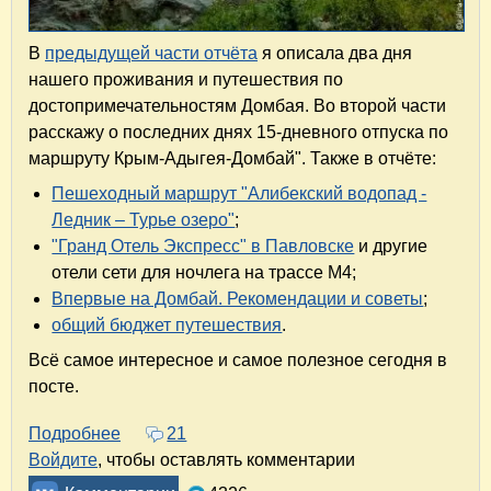
В
предыдущей части отчёта
я описала два дня
нашего проживания и путешествия по
достопримечательностям Домбая. Во второй части
расскажу о последних днях 15-дневного отпуска по
маршруту Крым-Адыгея-Домбай". Также в отчёте:
Пешеходный маршрут "Алибекский водопад -
Ледник – Турье озеро"
;
"Гранд Отель Экспресс" в Павловске
и другие
отели сети для ночлега на трассе М4;
Впервые на Домбай. Рекомендации и советы
;
общий бюджет путешествия
.
Всё самое интересное и самое полезное сегодня в
посте.
Подробнее
о Крым – Адыгея – Домбай. Часть 3.2. Пеш
21
Войдите
, чтобы оставлять комментарии