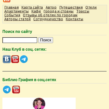
Главная
Карта сайта
Автор
Путешествия
Отели
Апартаменты
Кафе
Города и страны
Трассы
События
Отзывы об отелях по городам
Авторы статей
Сотрудничество
Контакты
Поиск по сайту
П
о
Наш Клуб в соц. сетях:
и
с
к
Библио Графия в соц.сетях