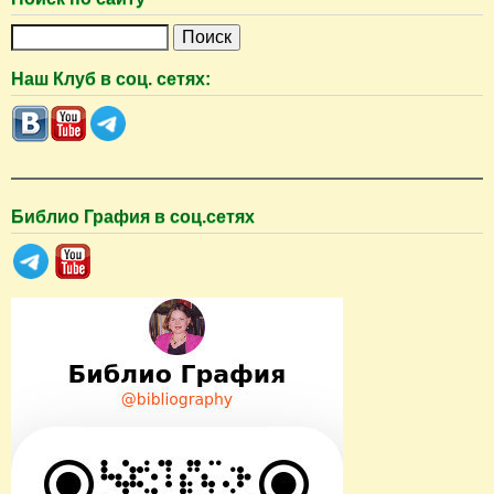
П
о
Наш Клуб в соц. сетях:
и
с
к
Библио Графия в соц.сетях