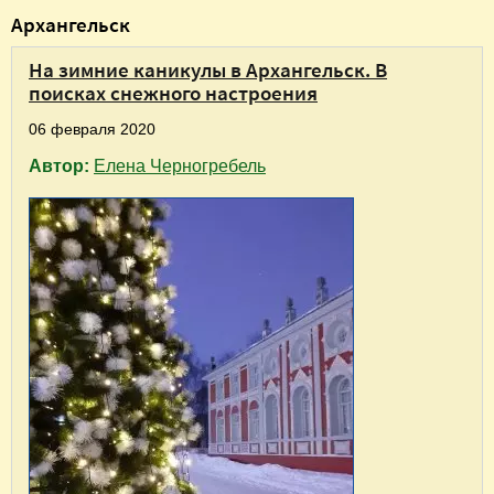
В
Архангельск
ы
На зимние каникулы в Архангельск. В
з
поисках снежного настроения
д
06 февраля 2020
е
Автор:
Елена Черногребель
с
ь