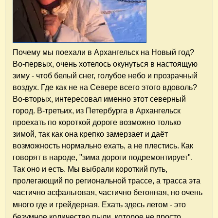
Почему мы поехали в Архангельск на Новый год?
Во-первых, очень хотелось окунуться в настоящую
зиму - чтоб белый снег, голубое небо и прозрачный
воздух. Где как не на Севере всего этого вдоволь?
Во-вторых, интересовал именно этот северный
город. В-третьих, из Петербурга в Архангельск
проехать по короткой дороге возможно только
зимой, так как она крепко замерзает и даёт
возможность нормально ехать, а не плестись. Как
говорят в народе, "зима дороги подремонтирует".
Так оно и есть. Мы выбрали короткий путь,
пролегающий по региональной трассе, а трасса эта
частично асфальтовая, частично бетонная, но очень
много где и грейдерная. Е
хать
здесь летом - это
безумное количество пыли, которое не просто