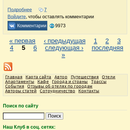
Подробнее
о Куда съездить на праздники?
7
Войдите
, чтобы оставлять комментарии
Комментарии
9973
« первая
‹ предыдущая
1
2
3
С
4
5
6
следующая ›
последняя
»
т
р
а
Главная
Карта сайта
Автор
Путешествия
Отели
н
Апартаменты
Кафе
Города и страны
Трассы
События
Отзывы об отелях по городам
и
Авторы статей
Сотрудничество
Контакты
ц
ы
Поиск по сайту
П
о
Наш Клуб в соц. сетях:
и