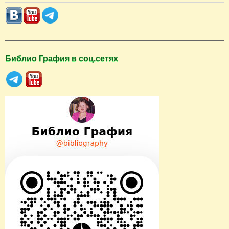
с
к
Библио Графия в соц.сетях