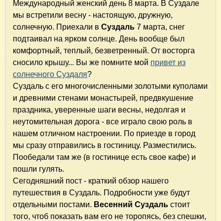
Международный женский день 8 марта. В Суздале
мы встретили весну - настоящую, дружную,
солнечную. Приехали в
Суздаль
7 марта, снег
подтаивал на ярком солнце. День вообще был
комфортный, теплый, безветренный. От восторга
сносило крышу... Вы же помните мой
привет из
солнечного Суздаля
?
Суздаль с его многочисленными золотыми куполами
и древними стенами монастырей, предвкушение
праздника, уверенные шаги весны, недолгая и
неутомительная дорога - все играло свою роль в
нашем отличном настроении. По приезде в город
мы сразу отправились в гостиницу. Разместились.
Пообедали там же (в гостинице есть свое кафе) и
пошли гулять.
Сегодняшний пост - краткий обзор нашего
путешествия в Суздаль. Подробности уже будут
отдельными постами.
Весенний Суздаль
стоит
того, чтоб показать вам его не торопясь, без спешки,