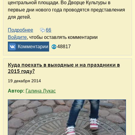
центральной площади. Во Дворце Культуры в
первые дни нового года проводятся представления
для детей.
Подробнее
о Новый год в Геленджике. Незабываемые к
66
Войдите
, чтобы оставлять комментарии
Комментарии
48817
Куда поехать в выходные и на праздники в
2015 году?
19 декабря 2014
Автор:
Галина Лукас