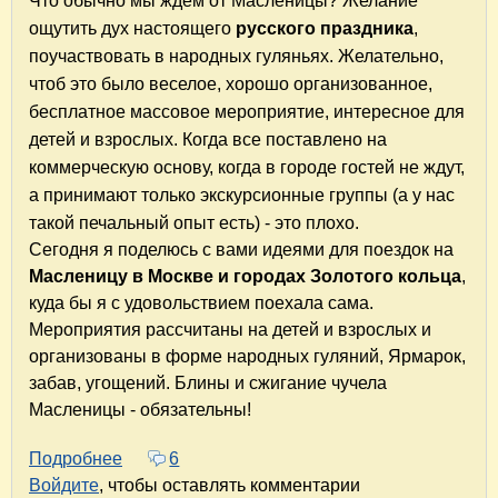
Что обычно
мы
ждем от Масленицы? Желание
ощутить дух настоящего
русского праздника
,
поучаствовать в народных гуляньях. Желательно,
чтоб это было веселое, хорошо организованное,
бесплатное массовое
мероприятие, интересное для
детей и взрослых. Когда все поставлено на
коммерческую основу, когда в городе гостей не ждут,
а принимают только экскурсионные группы (а у нас
такой печальный опыт есть) - это плохо.
Сегодня я поделюсь с вами идеями для поездок на
Масленицу в Москве и городах Золотого кольца
,
куда бы я с удовольствием поехала сама.
Мероприятия рассчитаны на детей и взрослых и
организованы в форме народных гуляний, Ярмарок,
забав, угощений. Блины и сжигание чучела
Масленицы - обязательны!
Подробнее
о Масленица - 2015. Самостоятельно. Беспла
6
Войдите
, чтобы оставлять комментарии