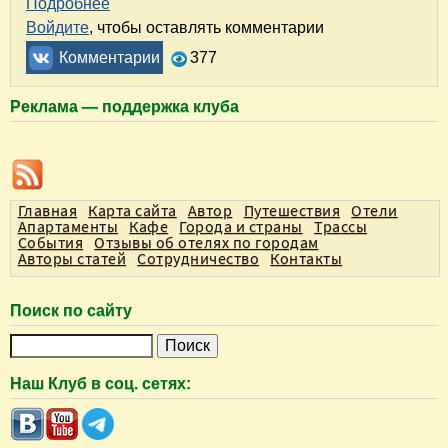
Подробнее
о Путешествие по маршруту Пицунда, Абхази
Войдите
, чтобы оставлять комментарии
Комментарии
377
Реклама — поддержка клуба
Главная
Карта сайта
Автор
Путешествия
Отели
Апартаменты
Кафе
Города и страны
Трассы
События
Отзывы об отелях по городам
Авторы статей
Сотрудничество
Контакты
Поиск по сайту
П
о
Наш Клуб в соц. сетях:
и
с
к