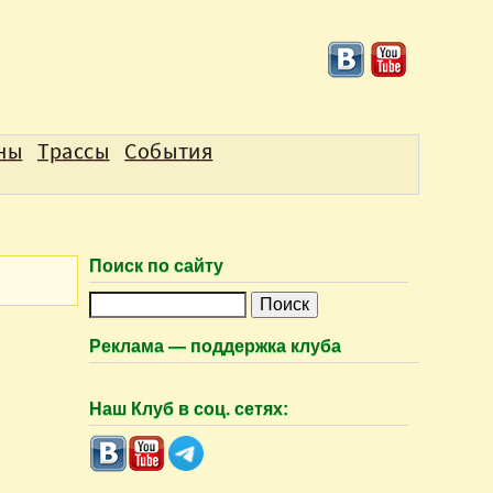
аны
Трассы
События
Поиск по сайту
П
о
Реклама — поддержка клуба
и
с
Наш Клуб в соц. сетях:
к