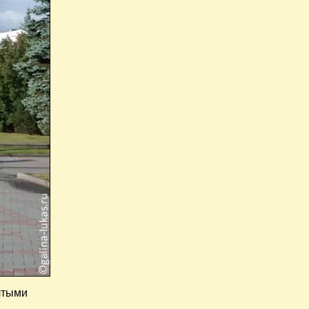
лтыми