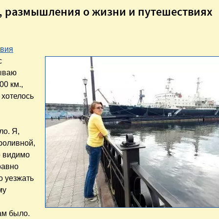
а, размышления о жизни и путешествиях
вия
с
тываю
00 км.,
и хотелось
ло. Я,
проливной,
о видимо
равно
о уезжать
му
ам было.