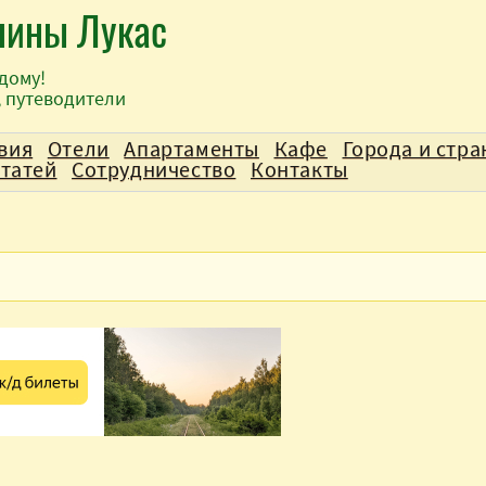
лины Лукас
дому!
, путеводители
вия
Отели
Апартаменты
Кафе
Города и стр
статей
Сотрудничество
Контакты