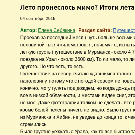
Лето пронеслось мимо? Итоги лет
04 сентября 2015
Автор:
Елена Себякина
Раздел сайта:
Путешест
Проехав за последний месяц чуть больше восьми 
половиной тысяч километров, я, почему-то, испы
легкую грусть (путешествие в Мурманск - около 4 7
поездка на Урал - около 3600 км). То ли мало, то л
другого. Но что есть, то есть.
Путешествие на север считаю удавшимся только
наполовину, потому что с погодой совсем не повез
конечно, могу гулять под дождем, но когда дождь 
все в низкой облачности, и местами виден снег, эт
не мое. Даже фотографии толком не сделать, все 
кроме белой пелены ничего не видно. Было грустн
из Мурманска и Хибин, не увидев до конца то, к че
стремились.
Было грустно уезжать с Урала, как то все быстро т