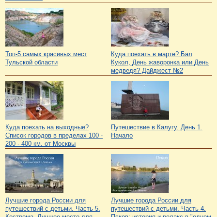
Топ-5 самых красивых мест
Куда поехать в марте? Бал
Тульской области
Кукол, День жаворонка или День
медведя? Дайджест №2
Куда поехать на выходные?
Путешествие в Калугу. День 1.
Список городов в пределах 100 -
Начало
200 - 400 км. от Москвы
Лучшие города России для
Лучшие города России для
путешествий с детьми. Часть 5.
путешествий с детьми. Часть 4.
Кострома. Лучшее место для
Псков: история и релакс в "одном