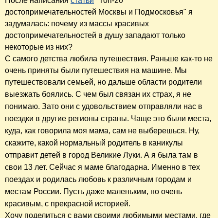
После написания
статьи
"Топ-20
достопримечательностей Москвы и Подмосковья" я
задумалась: почему из массы красивых
достопримечательностей в душу западают только
некоторые из них?
С самого детства любила путешествия. Раньше как-то не
очень приняты были путешествия на машине. Мы
путешествовали семьей, но дальше области родители
выезжать боялись. С чем
был
связан
их
страх, я не
понимаю. Зато они с удовольствием отправляли нас в
поездки в другие регионы страны. Чаще это были места,
куда, как говорила моя мама, сам не выберешься. Ну,
скажите, какой нормальный родитель в каникулы
отправит детей в город Великие Луки. А я была там в
свои 13 лет. Сейчас я маме благодарна. Именно в тех
поездах и родилась любовь к различным городам и
местам России. Пусть даже маленьким, но очень
красивым, с прекрасной историей.
Хочу поделиться с вами своими любимыми местами, где