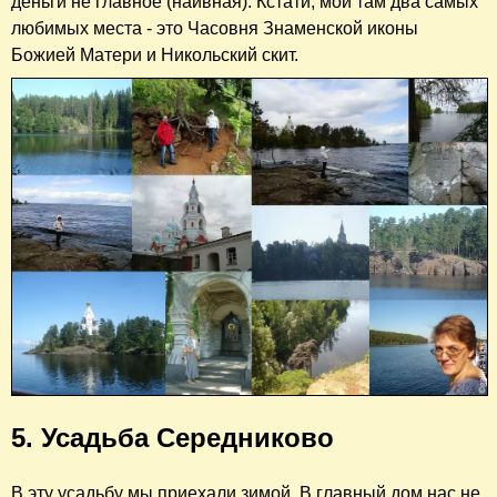
деньги не главное (наивная). Кстати, мои там два самых
любимых места - это Часовня Знаменской иконы
Божией Матери и Никольский скит.
5. Усадьба Середниково
В эту усадьбу мы приехали зимой. В главный дом нас не