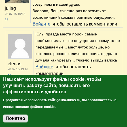
созвучием в нашей душе.
juliag
Здорово, Лен, так еще раз пережить от
28.07.15 10:13
воспоминаний самые приятные ощущения.
#1
Войдите
, чтобы оставлять комментарии
Юль, правда места порой самые
необъяснимые... но ощущения почему-то не
передаваемые... мест чуток больше, но
хотелось ровное количество описать, долго
думала как урезать... тяжело выкидывалось
elenas
Войдите
, чтобы оставлять
28.07.15 13:16
комментарии
#2
Наш сайт использует файлы cookie, чтобы
Ого,Ленусь,сколько всего получилось! Если
улучшить работу сайта, повысить его
эффективность и удобство.
даже просто все эти места ещё раз объехать -
тебе на годы вперед можно ничего не
Продолжая использовать сайт galina-lukas.ru, вы соглашаетесь на
планировать.))
использование файлов cookie.
elenau
Но места красивейшие,что и говорить! Я была
28.07.15 11:15
только в трёх - Константиново, Крутицах и
Понятно
#3
Добавить комментарий
Волгограде. Маловато будет...