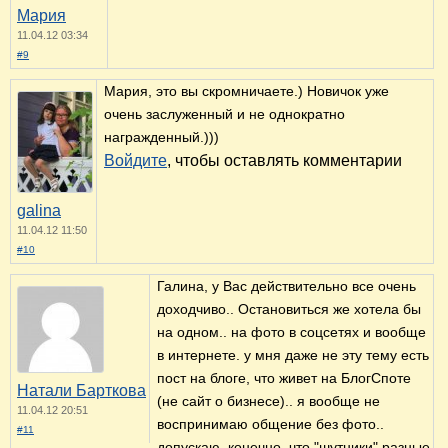
Мария
11.04.12 03:34
#9
Мария, это вы скромничаете.) Новичок уже
очень заслуженный и не однократно
награжденный.)))
Войдите
, чтобы оставлять комментарии
galina
11.04.12 11:50
#10
Галина, у Вас действительно все очень
доходчиво.. Остановиться же хотела бы
на одном.. на фото в соцсетях и вообще
в интернете. у мня даже не эту тему есть
пост на блоге, что живет на БлогСпоте
Натали Барткова
(не сайт о бизнесе).. я вообще не
11.04.12 20:51
воспринимаю общение без фото..
#11
допускаю, конечно, что "шутники" разные