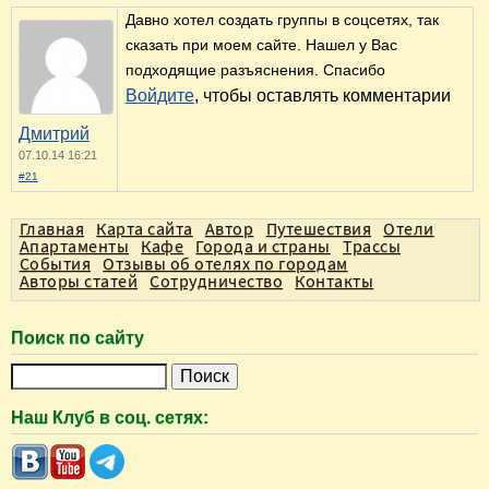
Давно хотел создать группы в соцсетях, так
сказать при моем сайте. Нашел у Вас
подходящие разъяснения. Спасибо
Войдите
, чтобы оставлять комментарии
Дмитрий
07.10.14 16:21
#21
Главная
Карта сайта
Автор
Путешествия
Отели
Апартаменты
Кафе
Города и страны
Трассы
События
Отзывы об отелях по городам
Авторы статей
Сотрудничество
Контакты
Поиск по сайту
П
о
Наш Клуб в соц. сетях:
и
с
к