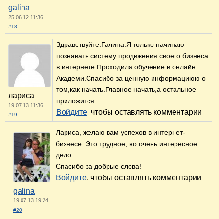
galina
25.06.12 11:36
#18
Здравствуйте.Галина.Я только начинаю
познавать систему продвжения своего бизнеса
в интернете.Проходила обучение в онлайн
Академи.Спасибо за ценную информациюю о
том,как начать.Главное начать,а остальное
лариса
приложится.
19.07.13 11:36
Войдите
, чтобы оставлять комментарии
#19
Лариса, желаю вам успехов в интернет-
бизнесе. Это трудное, но очень интересное
дело.
Спасибо за добрые слова!
Войдите
, чтобы оставлять комментарии
galina
19.07.13 19:24
#20