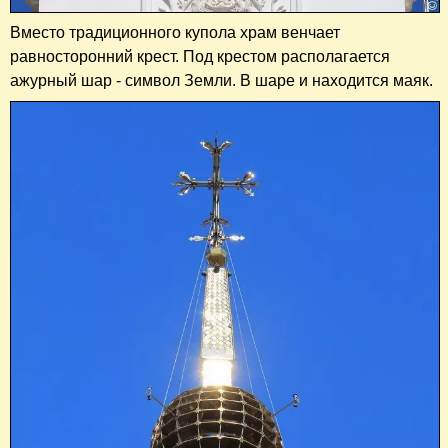
Вместо традиционного купола храм венчает
равносторонний крест. Под крестом располагается
ажурный шар - символ Земли. В шаре и находится маяк.