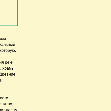
ком
икальный
 которую,
ия реки
а, храмы
 Древние
в
осто
онятно,
рит на эту