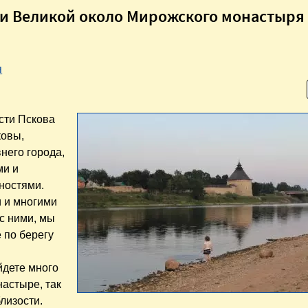
ки Великой около Мирожского монастыря
я
сти Пскова
ковы,
него города,
ми и
ностями.
 и многими
с ними, мы
 по берегу
йдете много
астыре, так
лизости.