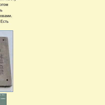
 этом
нь
ловами.
 Есть