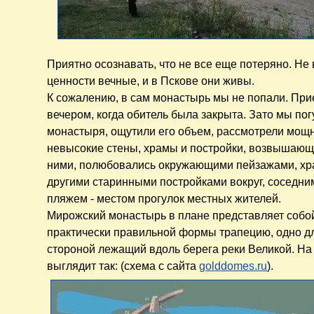
Приятно осознавать, что не все еще потеряно. Не в
ценности вечные, и в Пскове они живы.
К сожалению, в сам монастырь мы не попали. При
вечером, когда обитель была закрыта. Зато мы пог
монастыря, ощутили его объем, рассмотрели мощн
невысокие стены, храмы и постройки, возвышающ
ними, полюбовались окружающими пейзажами, хр
другими старинными постройками вокруг, соседн
пляжем - местом прогулок местных жителей.
Мирожский монастырь в плане представляет собо
практически правильной формы трапецию, одно д
стороной лежащий вдоль берега реки Великой. На 
выглядит так: (схема с сайта
golddomes.ru
).