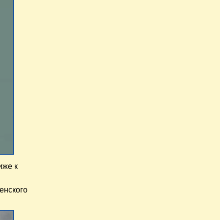
иже к
енского