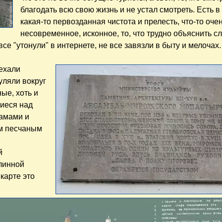
благодать всю свою жизнь и не устал смотреть. Есть в
какая-то первозданная чистота и прелесть, что-то оче
несовременное, исконное, то, что трудно объяснить с
се "утонули" в интернете, не все завязли в быту и мелочах.
ехали
уляли вокруг
ые, хоть и
иеся над
амами и
им песчаным
й
линной
карте это