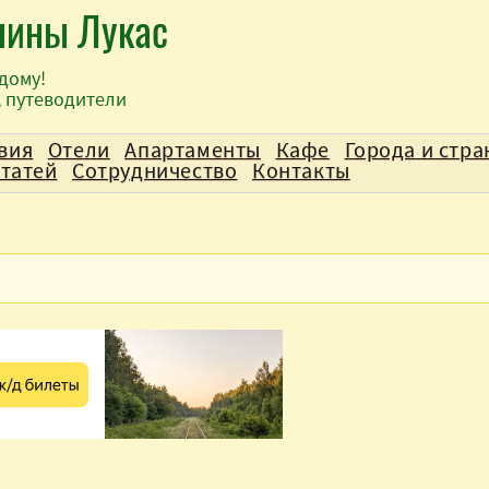
лины Лукас
дому!
, путеводители
вия
Отели
Апартаменты
Кафе
Города и стр
статей
Сотрудничество
Контакты