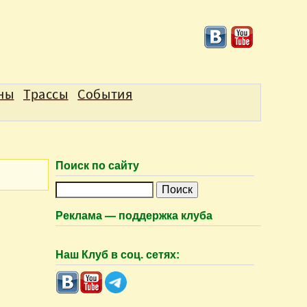
аны
Трассы
События
Поиск по сайту
П
о
Реклама — поддержка клуба
и
с
Наш Клуб в соц. сетях:
к