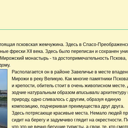
астоящая псковская жемчужина. Здесь в Спасо-Преображенс
ные фрески XII века. Здесь было переписан и сохранен ун
, Мирожский монастырь - та достопримечательность Пскова,
дому.
Располагается он в районе Завеличье в месте впаден
Мирожи в реку Великую. Как многие памятники Псков
и крепости, обитель стоит в очень живописном месте.
зодчие натуральным образом
вписывали
архитектуру 
природу, одно сливалось с другим, образуя единую
композицию, подчеркивая преимущества друг друга.
Здесь потрясающе красивые места. Немало людей пр
сидит на берегу и задумчиво глядит на окрестности. П
что это не вечно бегущие туристы, а свои, те, кто смот