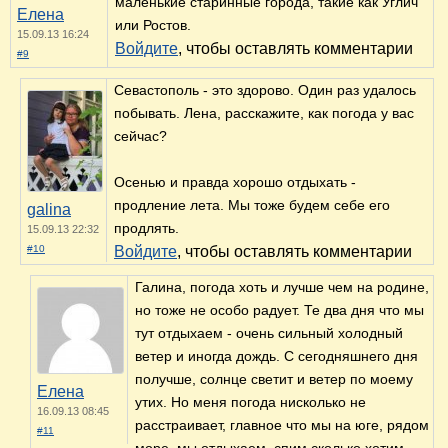
маленькие старинные города, такие как Углич
Елена
или Ростов.
15.09.13 16:24
Войдите
, чтобы оставлять комментарии
#9
Севастополь - это здорово. Один раз удалось
побывать. Лена, расскажите, как погода у вас
сейчас?
Осенью и правда хорошо отдыхать -
продление лета. Мы тоже будем себе его
galina
продлять.
15.09.13 22:32
#10
Войдите
, чтобы оставлять комментарии
Галина, погода хоть и лучше чем на родине,
но тоже не особо радует. Те два дня что мы
тут отдыхаем - очень сильный холодный
ветер и иногда дождь. С сегодняшнего дня
получше, солнце светит и ветер по моему
Елена
утих. Но меня погода нисколько не
16.09.13 08:45
расстраивает, главное что мы на юге, рядом
#11
море, мы отдыхаем, спим сколько хотим,