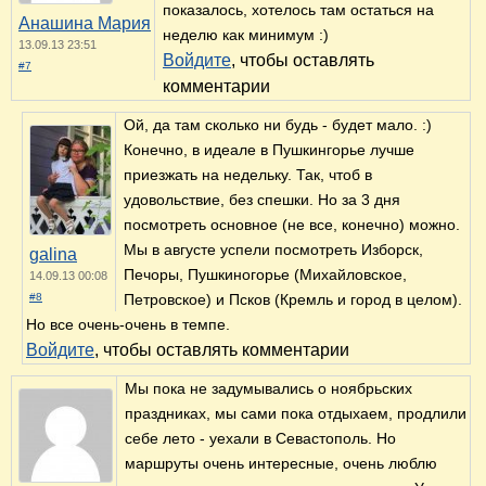
показалось, хотелось там остаться на
Анашина Мария
неделю как минимум :)
13.09.13 23:51
Войдите
, чтобы оставлять
#7
комментарии
Ой, да там сколько ни будь - будет мало. :)
Конечно, в идеале в Пушкингорье лучше
приезжать на недельку. Так, чтоб в
удовольствие, без спешки. Но за 3 дня
посмотреть основное (не все, конечно) можно.
Мы в августе успели посмотреть Изборск,
galina
Печоры, Пушкиногорье (Михайловское,
14.09.13 00:08
#8
Петровское) и Псков (Кремль и город в целом).
Но все очень-очень в темпе.
Войдите
, чтобы оставлять комментарии
Мы пока не задумывались о ноябрьских
праздниках, мы сами пока отдыхаем, продлили
себе лето - уехали в Севастополь. Но
маршруты очень интересные, очень люблю