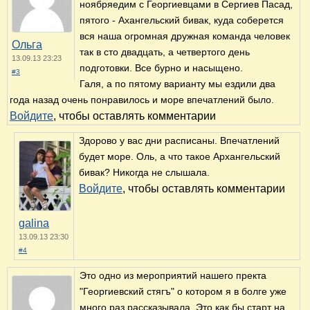
ноябряедим с Георгиевцами в Сергиев Пасад,
пятого - Ахангельский бивак, куда соберется
вся наша огромная дружная команда человек
Ольга
так в сто двадцать, а четвертого день
13.09.13 23:23
подготовки. Все бурно и насыщено.
#3
Галя, а по пятому варианту мы ездили два
года назад очень понравилось и море впечатлений было.
Войдите
, чтобы оставлять комментарии
Здорово у вас дни расписаны. Впечатлений
будет море. Оль, а что такое Архангельский
бивак? Никогда не слышала.
Войдите
, чтобы оставлять комментарии
galina
13.09.13 23:30
#4
Это одно из мероприятий нашего пректа
"Георгиевский стягъ" о котором я в болге уже
много раз рассказывала. Это как бы старт на