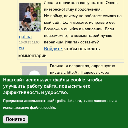
Лена, я прочитала вашу статью. Очень
интересно! Жду продолжения.
Не пойму, почему не работает ссылка на
мой сайт. Если можете, исправьте ее.
Возможна ошибка в написании. Если
невозможно, то комментарий лучше
galina
перепишу. Или так оставить?
16.09.13 11:03
#14
Войдите
, чтобы оставлять
комментарии
Галина, я исправила, адрес нужно
писать с http:// . Надеюсь скоро
исправим эту ошибку.
Наш сайт использует файлы cookie, чтобы
Войдите
, чтобы оставлять
улучшить работу сайта, повысить его
комментарии
эффективность и удобство.
Елена
Продолжая использовать сайт galina-lukas.ru, вы соглашаетесь на
16.09.13 16:49
#15
использование файлов cookie.
Спасибо, Лена! Буду ждать ваших
Понятно
Добавить комментарий
новых рассказов. Хорошего вам