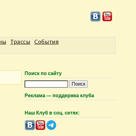
аны
Трассы
События
Поиск по сайту
П
о
Реклама — поддержка клуба
и
с
Наш Клуб в соц. сетях:
к