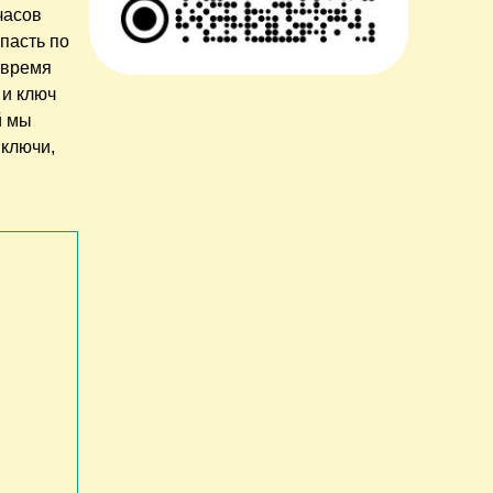
часов
опасть по
 время
 и ключ
й мы
 ключи,