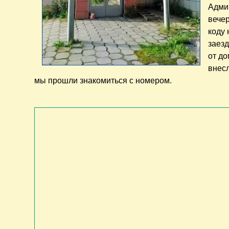
Админ
вечер
коду
заезд
от д
внес
мы прошли знакомиться с номером.