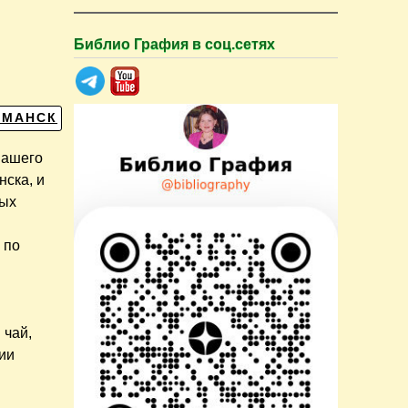
Библио Графия в соц.сетях
РМАНСК
нашего
нска, и
ных
 по
 чай,
ии