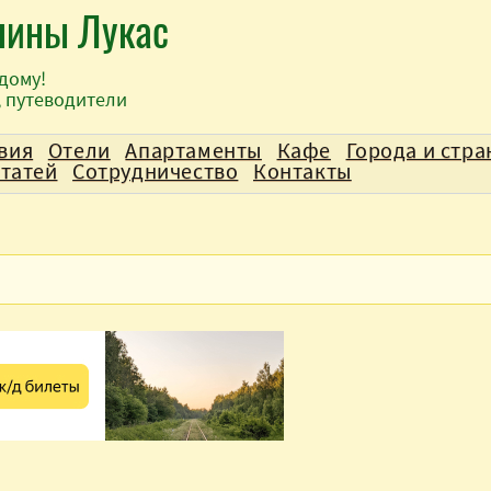
лины Лукас
дому!
, путеводители
вия
Отели
Апартаменты
Кафе
Города и стр
статей
Сотрудничество
Контакты