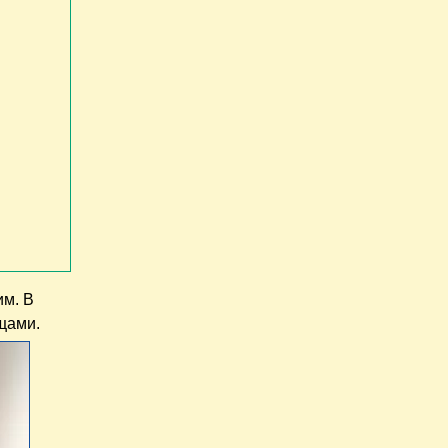
им. В
щами.