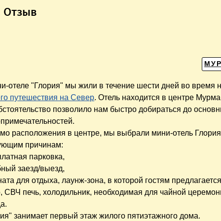
. Отзыв
МУ
и-отеле "Глория" мы жили в течение шести дней во время 
его путешествия на Север
. Отель находится в центре Мурма
обстоятельство позволило нам быстро добираться до основ
опримечательностей.
мо расположения в центре, мы выбрали мини-отель Глория
ующим причинам:
платная парковка,
бный заезд/выезд,
ната для отдыха, лаунж-зона, в которой гостям предлагается
, СВЧ печь, холодильник, необходимая для чайной церемон
а.
ия" занимает первый этаж жилого пятиэтажного дома.