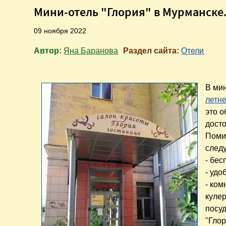
Мини-отель "Глория" в Мурманске
09 ноября 2022
Автор:
Яна Баранова
Раздел сайта:
Отели
В мин
летн
это 
дост
Поми
след
- бес
- удо
- ком
кулер
посуд
"Глор