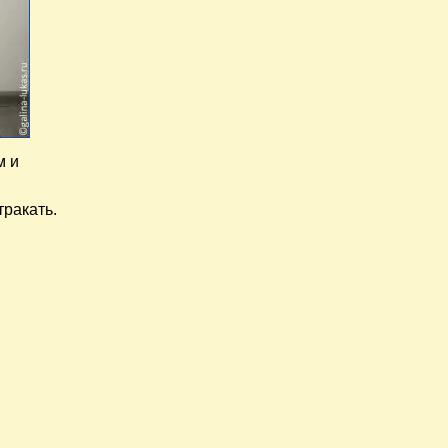
м и
ракать.