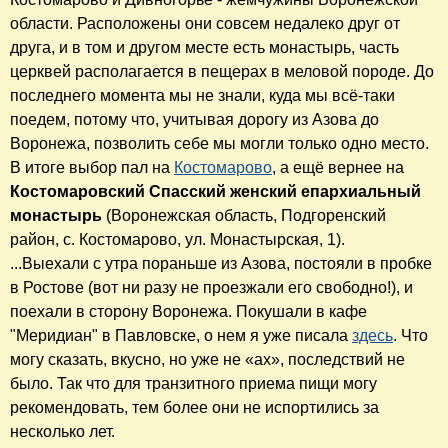
области. Расположены они совсем недалеко друг от
друга, и в том и другом месте есть монастырь, часть
церквей располагается в пещерах в меловой породе. До
последнего момента мы не знали, куда мы всё-таки
поедем, потому что, учитывая дорогу из Азова до
Воронежа, позволить себе мы могли только одно место.
В итоге выбор пал на
Костомарово
, а ещё вернее на
Костомаровский Спасский женский епархиальный
монастырь
(Воронежская область, Подгоренский
район, с. Костомарово, ул. Монастырская, 1).
...Выехали с утра пораньше из Азова, постояли в пробке
в Ростове (вот ни разу не проезжали его свободно!), и
поехали в сторону Воронежа. Покушали в кафе
"Меридиан" в Павловске, о нем я уже писала
здесь
. Что
могу сказать, вкусно, но уже не «ах», последствий не
было. Так что для транзитного приема пищи могу
рекомендовать, тем более они не испортились за
несколько лет.