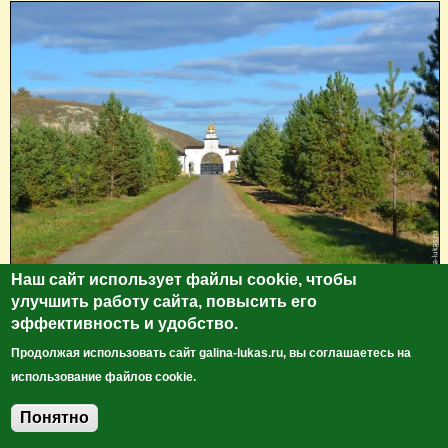
Наш сайт использует файлы cookie, чтобы
улучшить работу сайта, повысить его
Сразу оговорюсь, подумайте прежде, чем подниматься
эффективность и удобство.
на гору, в жару или в дождь этот путь может быть очень
Продолжая использовать сайт galina-lukas.ru, вы соглашаетесь на
трудным.
использование файлов cookie.
Понятно
Добавить комментарий