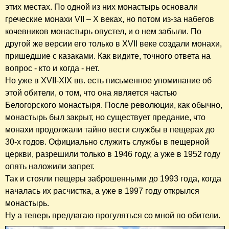
этих местах. По одной из них монастырь основали
греческие монахи VII – X веках, но потом из-за набегов
кочевников монастырь опустел, и о нем забыли. По
другой же версии его только в XVII веке создали монахи,
пришедшие с казаками. Как видите, точного ответа на
вопрос - кто и когда - нет.
Но уже в XVII-XIX вв. есть письменное упоминание об
этой обители, о том, что она является частью
Белогорского монастыря. После революции, как обычно,
монастырь был закрыт, но существует предание, что
монахи продолжали тайно вести службы в пещерах до
30-х годов. Официально служить службы в пещерной
церкви, разрешили только в 1946 году, а уже в 1952 году
опять наложили запрет.
Так и стояли пещеры заброшенными до 1993 года, когда
началась их расчистка, а уже в 1997 году открылся
монастырь.
Ну а теперь предлагаю прогуляться со мной по обители.