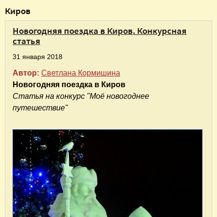
В
Киров
ы
Новогодняя поездка в Киров. Конкурсная
з
статья
д
31 января 2018
е
Автор:
Светлана Кормишина
с
Новогодняя поездка в Киров
ь
Статья на конкурс "Моё новогоднее
путешествие"