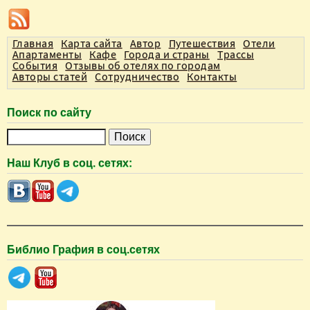
Главная
Карта сайта
Автор
Путешествия
Отели
Апартаменты
Кафе
Города и страны
Трассы
События
Отзывы об отелях по городам
Авторы статей
Сотрудничество
Контакты
Поиск по сайту
П
о
Наш Клуб в соц. сетях:
и
с
к
Библио Графия в соц.сетях