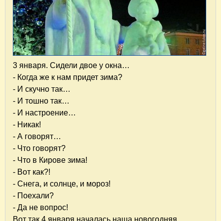
3 января. Сидели двое у окна…
- Когда же к нам придет зима?
- И скучно так…
- И тошно так…
- И настроение…
- Никак!
- А говорят…
- Что говорят?
- Что в Кирове зима!
- Вот как?!
- Снега, и солнце, и мороз!
- Поехали?
- Да не вопрос!
Вот так 4 января началась наша новогодняя